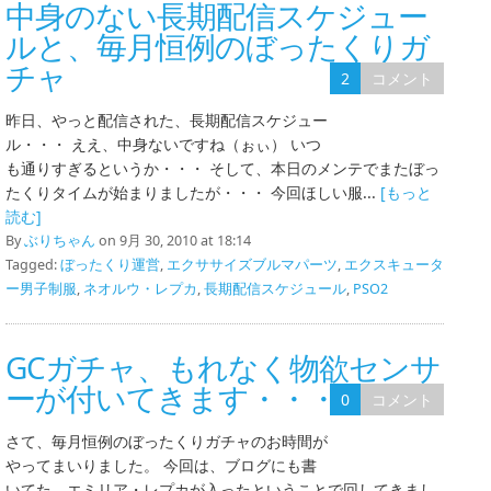
中身のない長期配信スケジュー
ルと、毎月恒例のぼったくりガ
チャ
2
コメント
昨日、やっと配信された、長期配信スケジュー
ル・・・ ええ、中身ないですね（ぉぃ） いつ
も通りすぎるというか・・・ そして、本日のメンテでまたぼっ
たくりタイムが始まりましたが・・・ 今回ほしい服...
[もっと
読む]
By
ぶりちゃん
on 9月 30, 2010 at 18:14
Tagged:
ぼったくり運営
,
エクササイズブルマパーツ
,
エクスキュータ
ー男子制服
,
ネオルウ・レプカ
,
長期配信スケジュール
,
PSO2
GCガチャ、もれなく物欲センサ
ーが付いてきます・・・もぅ
0
コメント
さて、毎月恒例のぼったくりガチャのお時間が
やってまいりました。 今回は、ブログにも書
いてた、エミリア・レプカが入ったということで回してきまし