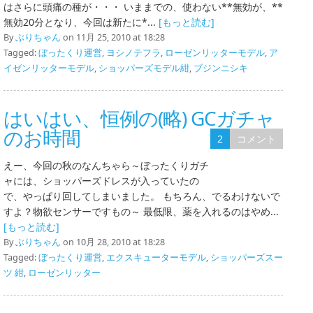
はさらに頭痛の種が・・・ いままでの、使わない**無効が、**
無効20分となり、今回は新たに*...
[もっと読む]
By
ぶりちゃん
on 11月 25, 2010 at 18:28
Tagged:
ぼったくり運営
,
ヨシノテフラ
,
ローゼンリッターモデル
,
ア
イゼンリッターモデル
,
ショッパーズモデル紺
,
ブジンニシキ
はいはい、恒例の(略) GCガチャ
のお時間
2
コメント
えー、今回の秋のなんちゃら～ぼったくりガチ
ャには、ショッパーズドレスが入っていたの
で、やっぱり回してしまいました。 もちろん、でるわけないで
すよ？物欲センサーですもの～ 最低限、薬を入れるのはやめ...
[もっと読む]
By
ぶりちゃん
on 10月 28, 2010 at 18:28
Tagged:
ぼったくり運営
,
エクスキューターモデル
,
ショッパーズスー
ツ 紺
,
ローゼンリッター