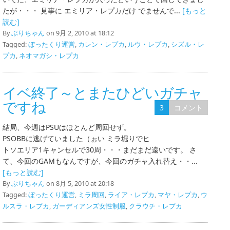
たが・・・ 見事に エミリア・レプカだけ でませんで...
[もっと
読む]
By
ぶりちゃん
on 9月 2, 2010 at 18:12
Tagged:
ぼったくり運営
,
カレン・レプカ
,
ルウ・レプカ
,
シズル・レ
プカ
,
ネオマガシ・レプカ
イベ終了～とまたひどいガチャ
ですね
3
コメント
結局、今週はPSUはほとんど周回せず。
PSOBBに逃げていました（ぉい ミラ堀りでヒ
トソエリア1キャンセルで30周・・・まだまだ遠いです。 さ
て、今回のGAMもなんですが、今回のガチャ入れ替え・・...
[もっと読む]
By
ぶりちゃん
on 8月 5, 2010 at 20:18
Tagged:
ぼったくり運営
,
ミラ周回
,
ライア・レプカ
,
マヤ・レプカ
,
ウ
ルスラ・レプカ
,
ガーディアンズ女性制服
,
クラウチ・レプカ