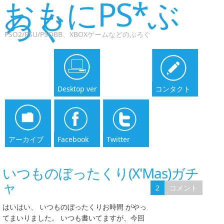
おもにPS*ぶ
ろぐ
PSO2/PSU/PSOBB、XBOXゲームなどのぶろぐ
Desktop ver
コンタクト
アーカイブ
Facebook
Twitter
いつものぼったくり(X'Mas)ガチ
ャ
2
コメント
はいはい、 いつものぼったくりお時間 がやっ
てまいりました。 いつも書いてますが、今回