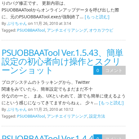
りのバグ修正です。 更新内容は、
PSUOBBAAToolからオンラインアップデータを呼び出した際
に、元のPSUOBBAATool.exeが強制終了...
[もっと読む]
By
ぶりちゃん
on 11月 26, 2010 at 3:14
Tagged:
PSUOBBAATool
,
アンチエイリアシング
,
オウカフウビ
PSUOBBAATool Ver.1.5.43、簡単
設定の初心者向け操作とスクリ
ーンショット
0
コメント
ブログシステムのトラッキングから、Twitter
関連をみていたら、簡単設定でもまだまだ不十
分なのかーと。 まあ、UXといわれて、誰でも簡単に使えるよう
にという感じになってきてますからねぇ。 少々...
[もっと読む]
By
ぶりちゃん
on 11月 25, 2010 at 10:12
Tagged:
PSUOBBAATool
,
アンチエイリアシング
,
設定方法
PSUOBBAATool Ver.1.4.40
0
コメント