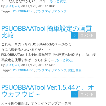
＾； なんとなつかしい、Rag...
[もっと読む]
By
ぶりちゃん
on 11月 29, 2010 at 10:41
Tagged:
PSUOBBAATool
,
アンチエイリアシング
PSUOBBAATool 簡単設定の画質
比較
0
コメント
これも、そのうちPSUOBBAAToolのページのほ
うにも載せると思いますが・・・
PSUOBBAATool 1.5.44の簡単設定での画質の比較です。 尚、標
準設定を使用すれば、さらに多く...
[もっと読む]
By
ぶりちゃん
on 11月 26, 2010 at 14:31
Tagged:
PSUOBBAATool
,
アンチエイリアシング
,
比較
,
画質
PSUOBBAATool Ver.1.5.44と、オ
ウカフウビ～
0
コメント
え～今回の更新は、オンラインアップデータ周