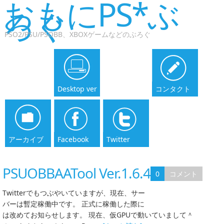
おもにPS*ぶ
ろぐ
PSO2/PSU/PSOBB、XBOXゲームなどのぶろぐ
Desktop ver
コンタクト
アーカイブ
Facebook
Twitter
PSUOBBAATool Ver.1.6.45
0
コメント
Twitterでもつぶやいていますが、現在、サー
バーは暫定稼働中です。 正式に稼働した際に
は改めてお知らせします。 現在、仮GPUで動いていまして＾