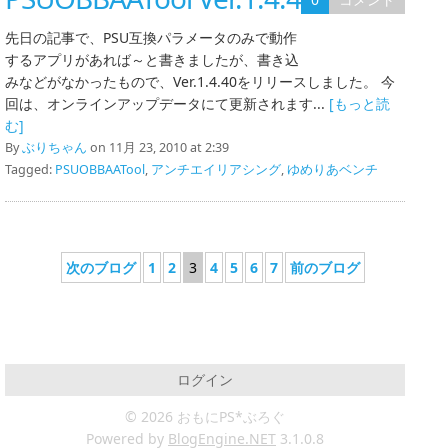
先日の記事で、PSU互換パラメータのみで動作
するアプリがあれば～と書きましたが、書き込
みなどがなかったもので、Ver.1.4.40をリリースしました。 今
回は、オンラインアップデータにて更新されます...
[もっと読
む]
By
ぶりちゃん
on 11月 23, 2010 at 2:39
Tagged:
PSUOBBAATool
,
アンチエイリアシング
,
ゆめりあベンチ
次のブログ
1
2
3
4
5
6
7
前のブログ
ログイン
© 2026 おもにPS*ぶろぐ
Powered by
BlogEngine.NET
3.1.0.8