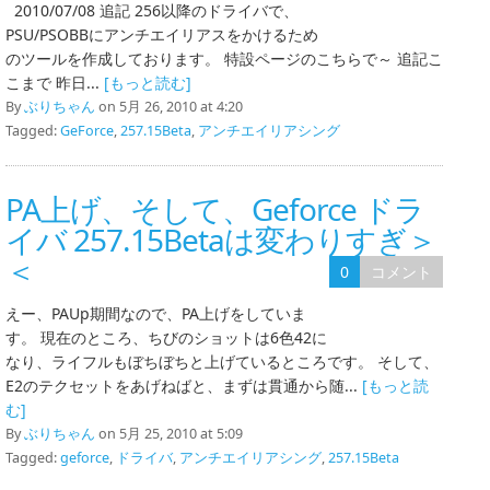
2010/07/08 追記 256以降のドライバで、
PSU/PSOBBにアンチエイリアスをかけるため
のツールを作成しております。 特設ページのこちらで～ 追記こ
こまで 昨日...
[もっと読む]
By
ぶりちゃん
on 5月 26, 2010 at 4:20
Tagged:
GeForce
,
257.15Beta
,
アンチエイリアシング
PA上げ、そして、Geforce ドラ
イバ 257.15Betaは変わりすぎ＞
＜
0
コメント
えー、PAUp期間なので、PA上げをしていま
す。 現在のところ、ちびのショットは6色42に
なり、ライフルもぼちぼちと上げているところです。 そして、
E2のテクセットをあげねばと、まずは貫通から随...
[もっと読
む]
By
ぶりちゃん
on 5月 25, 2010 at 5:09
Tagged:
geforce
,
ドライバ
,
アンチエイリアシング
,
257.15Beta