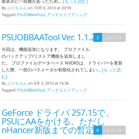
面表示に一部難があったため...
[もっと読む]
By
ぶりちゃん
on 10月 6, 2010 at 20:59
Tagged:
PSUOBBAATool
,
アンチエイリアシング
PSUOBBAATool Ver. 1.1.29
2
コメント
今回は、機能追加になります。 プロファイル
のバックアップ/リストア機能を追加しまし
た。 プロファイルデータベース NVDRSは、ドライバーを更新
した際、一部のパラメータが初期化されてしまい...
[もっと読
む]
By
ぶりちゃん
on 9月 3, 2010 at 16:36
Tagged:
PSUOBBAATool
,
アンチエイリアシング
GeForce ドライバ 257.15で、
PSUにAAをかける。ただし
nHancer新版までの暫定
0
コメント