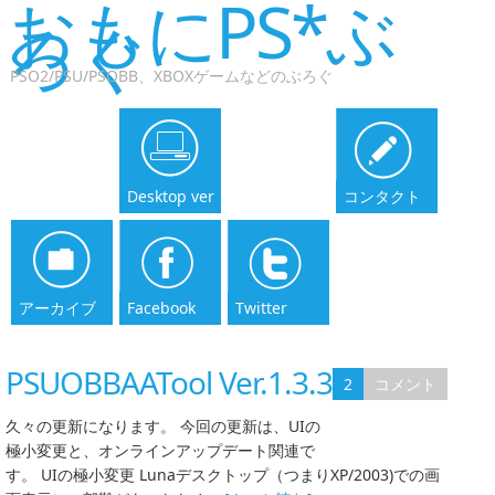
おもにPS*ぶ
ろぐ
PSO2/PSU/PSOBB、XBOXゲームなどのぶろぐ
Desktop ver
コンタクト
アーカイブ
Facebook
Twitter
PSUOBBAATool Ver.1.3.33
2
コメント
久々の更新になります。 今回の更新は、UIの
極小変更と、オンラインアップデート関連で
す。 UIの極小変更 Lunaデスクトップ（つまりXP/2003)での画