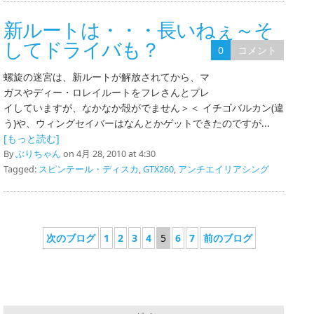
新ルートは・・・長いねぇ～そ
してドライバも？
0
コメント
螺旋の迷宮は、新ルートが解放されてから、マ
ガスやディー・ロレイルートをフレさんとプレ
イしていますが、なかなか殻がでません＞＜ イチゴバルカン(違
う)や、ウィングセイバーはなんとかゲットできたのですが...
[もっと読む]
By
ぶりちゃん
on 4月 28, 2010 at 4:30
Tagged:
スピンテール・ディスカ
,
GTX260
,
アンチエイリアシング
次のブログ
1
2
3
4
5
6
7
前のブログ