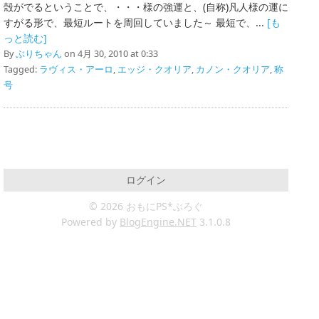
殻がでるということで、・・・様の強運と、(自称)凡人様の運に
すがる形で、最短ルートを周回していました～ 最短で、...
[も
っと読む]
By
ぶりちゃん
on 4月 30, 2010 at 0:33
Tagged:
ラヴィス・アーロ
,
エッジ・クオリア
,
カノン・クオリア
,
称
号
ログイン
© 2026 おもにPS*ぶろぐ
Powered by
BlogEngine.NET
3.1.0.8