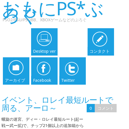
おもにPS*ぶ
ろぐ
PSO2/PSU/PSOBB、XBOXゲームなどのぶろぐ
Desktop ver
コンタクト
アーカイブ
Facebook
Twitter
イベント、ロレイ最短ルートで
周る、アーロ～
0
コメント
螺旋の迷宮、ディー・ロレイ最短ルート(起ー
戦ー武ー拡)で、チップ21個以上の追加箱から