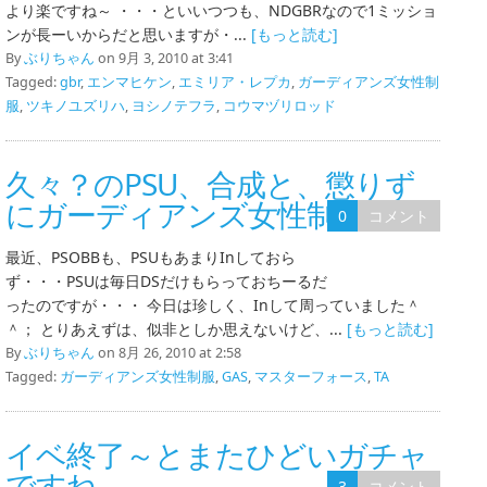
より楽ですね～ ・・・といいつつも、NDGBRなので1ミッショ
ンが長ーいからだと思いますが・...
[もっと読む]
By
ぶりちゃん
on 9月 3, 2010 at 3:41
Tagged:
gbr
,
エンマヒケン
,
エミリア・レプカ
,
ガーディアンズ女性制
服
,
ツキノユズリハ
,
ヨシノテフラ
,
コウマヅリロッド
久々？のPSU、合成と、懲りず
にガーディアンズ女性制服
0
コメント
最近、PSOBBも、PSUもあまりInしておら
ず・・・PSUは毎日DSだけもらっておちーるだ
ったのですが・・・ 今日は珍しく、Inして周っていました＾
＾； とりあえずは、似非としか思えないけど、...
[もっと読む]
By
ぶりちゃん
on 8月 26, 2010 at 2:58
Tagged:
ガーディアンズ女性制服
,
GAS
,
マスターフォース
,
TA
イベ終了～とまたひどいガチャ
ですね
3
コメント