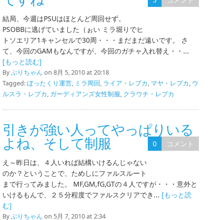
結局、今週はPSUはほとんど周回せず。
PSOBBに逃げていました（ぉい ミラ堀りでヒ
トソエリア1キャンセルで30周・・・まだまだ遠いです。 さ
て、今回のGAMもなんですが、今回のガチャ入れ替え・・...
[もっと読む]
By
ぶりちゃん
on 8月 5, 2010 at 20:18
Tagged:
ぼったくり運営
,
ミラ周回
,
ライア・レプカ
,
マヤ・レプカ
,
ウ
ルスラ・レプカ
,
ガーディアンズ女性制服
,
クラウチ・レプカ
引きが強い人ってやっぱりいる
よね、そして制服
0
コメント
え～昨日は、４人いれば結構いけるんじゃない
のか？ということで、ためしにファルスルート
まで行ってみました。 MF,GM,fG,GTの４人ですが・・・意外と
いけるもんで、２５分程度でファルスクリアでき...
[もっと読
む]
By
ぶりちゃん
on 5月 7, 2010 at 2:34