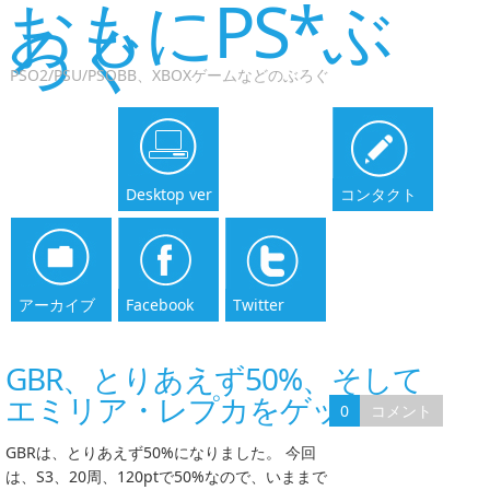
おもにPS*ぶ
ろぐ
PSO2/PSU/PSOBB、XBOXゲームなどのぶろぐ
Desktop ver
コンタクト
アーカイブ
Facebook
Twitter
GBR、とりあえず50%、そして
エミリア・レプカをゲット
0
コメント
GBRは、とりあえず50%になりました。 今回
は、S3、20周、120ptで50%なので、いままで