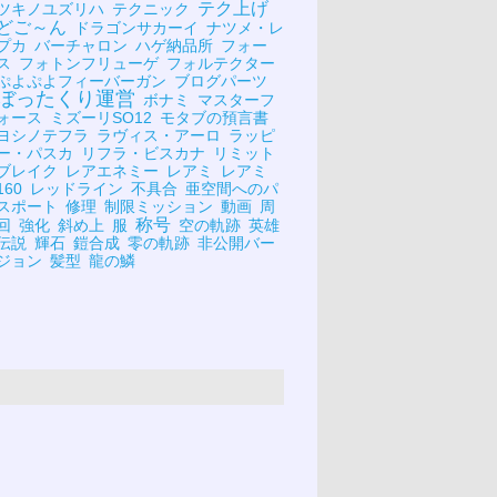
テク上げ
ツキノユズリハ
テクニック
どご～ん
ドラゴンサカーイ
ナツメ・レ
プカ
バーチャロン
ハゲ納品所
フォー
ス
フォトンフリューゲ
フォルテクター
ぷよぷよフィーバーガン
ブログパーツ
ぼったくり運営
ボナミ
マスターフ
ォース
ミズーリSO12
モタブの預言書
ヨシノテフラ
ラヴィス・アーロ
ラッピ
ー・パスカ
リフラ・ビスカナ
リミット
ブレイク
レアエネミー
レアミ
レアミ
160
レッドライン
不具合
亜空間へのパ
スポート
修理
制限ミッション
動画
周
称号
回
強化
斜め上
服
空の軌跡
英雄
伝説
輝石
鎧合成
零の軌跡
非公開バー
ジョン
髪型
龍の鱗