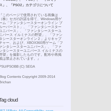
ス」、「PSO2」カテゴリについて
『このページで使用されている画像は
（株）セガの許諾を得て、Windows用ゲ
ーム「ファンタシースターオンライン ブ
ルーバースト」、「ファンタシースター
ユニバース」、「ファンタシースターユ
ニバース イルミナスの野望」、「ファン
タシースターオンライン２」よりキャプ
チャー、および、XBOX360用ゲーム「フ
ァンタシースターユニバース」、「ファ
ンタシースターユニバース イルミナスの
野望」を撮影したものです。配布や再掲
載は禁止されています。』
PSU/PSOBB (C) SEGA
Blog Contents Copyright 2009-2014
Brichan
Tag cloud
257.15Beta
AA Compatibility
aexp