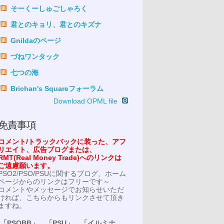
そーくーしゅごしゃろく
君とのキョリ、君とのキズナ
Gnildaのページ
づねワンタック
七つの海
Brichan's Squareフォーラム
Download OPML file
免責事項
コメント/トラックバックに装った、アフ
リエイト、広告ブログまたは、
RMT(Real Money Trade)へのリンクは
ご遠慮願います。
PSO2/PSO/PSUに関するブログ、ホーム
ページからのリンクはフリーです～
コメントやメッセージでお知らせいただ
ければ、こちらからもリンクさせて頂き
ますね。
「PSOBB」、「PSU」、「イルミナ