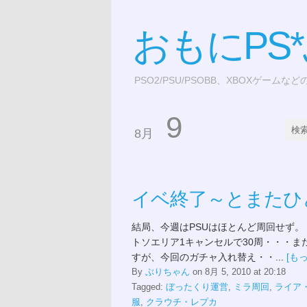
おもにPS
PSO2/PSU/PSOBB、XBOXゲームな
9
8月
イベ終了～とまたひ
結局、今週はPSUはほとんど周回せず。 
トソエリア1キャンセルで30周・・・ま
すが、今回のガチャ入れ替え・・...
[も
By
ぶりちゃん
on 8月 5, 2010 at 20:18
Tagged:
ぼったくり運営
,
ミラ周回
,
ライア
服
,
クラウチ・レプカ