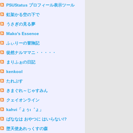
PSUStatus プロフィール表示ツール
虹架かる空の下で
うさぎの見る夢
Mako's Essence
ふぃりーの冒険記
徒然ナルママニ・・・・・
まりふぉの日記
kenkool
たれぷす
きまぐれ～じゃすみん
クェイオンライン
kahvi「ょぅι゛ょ」
ばななは おやつに はいらない!?
堕天使あれっくすの森