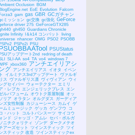
Ambient Occlusion
BGM
BlogEngine.net
EoE
Evolution
Falcom
gas
GBR
GCガチャン
Forza3
gam
GeForce
gcミッション
gc交換
gc強化
geforce driver 275
GeForceGTX285
gh440
gh450
Guardians Chronicle
Ignite Infinity
l＆k14 コンバット
living
universe
nhancer
OMG
PSO2
PSOBB
PSPo2
PSPo2i
PSU
PSUOBBAATool
PSUStatus
PSUアップデート2nd
redring of death
SLI
SLI-AA
so4
TA
vo4
windows 7
アンチエイリアシ
WPF
xbox360
ング
アンチエイリアス
イオタ
イベン
ト
イルミナス3rdアップデート
ヴァルギ
リス
ヴァルギリス凛
ヴィヴィアン
ウィ
ングセイバー
ウォーテクター
エミリ
ア・レプカ
エンジェリックブレス
エン
ゼルパフューム
オウトク茶屋制服
オッ
ソリア
オラタン
オルグダス
ガーディア
ンズ女性制服
カジューシース
カムイ
ゲ
ームミュージック
ゲッカ
ゲンフウ
コ
コ・ハット
コルトバンスーツ
サイコウ
ォンド
ジャッゴ・アムレ
セバ・ボルガ
ソニチクォリティ
ゾンデ
ダークメテオ
チアーズセット
ツインスティック
ツイ
ンスティック 改造
ツインスティックex