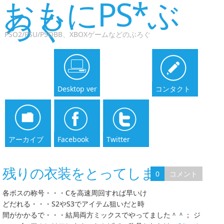
おもにPS*ぶ
ろぐ
PSO2/PSU/PSOBB、XBOXゲームなどのぶろぐ
Desktop ver
コンタクト
アーカイブ
Facebook
Twitter
残りの衣装をとってしまう～
0
コメント
各ボスの称号・・・Cを高速周回すれば早いけ
どだれる・・・S2やS3でアイテム狙いだと時
間がかかるで・・・結局両方ミックスでやってました＾＾； ジ