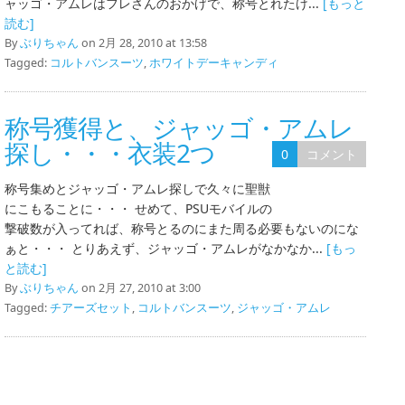
ャッゴ・アムレはフレさんのおかげで、称号とれたけ...
[もっと
読む]
By
ぶりちゃん
on 2月 28, 2010 at 13:58
Tagged:
コルトバンスーツ
,
ホワイトデーキャンディ
称号獲得と、ジャッゴ・アムレ
探し・・・衣装2つ
0
コメント
称号集めとジャッゴ・アムレ探しで久々に聖獣
にこもることに・・・ せめて、PSUモバイルの
撃破数が入ってれば、称号とるのにまた周る必要もないのにな
ぁと・・・ とりあえず、ジャッゴ・アムレがなかなか...
[もっ
と読む]
By
ぶりちゃん
on 2月 27, 2010 at 3:00
Tagged:
チアーズセット
,
コルトバンスーツ
,
ジャッゴ・アムレ