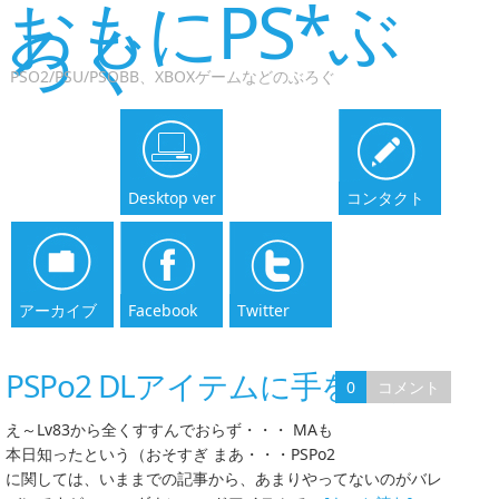
おもにPS*ぶ
ろぐ
PSO2/PSU/PSOBB、XBOXゲームなどのぶろぐ
Desktop ver
コンタクト
アーカイブ
Facebook
Twitter
PSPo2 DLアイテムに手を出す
0
コメント
え～Lv83から全くすすんでおらず・・・ MAも
本日知ったという（おそすぎ まあ・・・PSPo2
に関しては、いままでの記事から、あまりやってないのがバレ