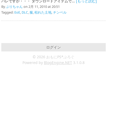
バレですが・・・ ダウンロードアイテムで...
[もっと読む]
By
ぶりちゃん
on 2月 11, 2010 at 20:51
Tagged:
EoE
,
DLC
,
服
,
枯れた土地
,
チンベル
ログイン
© 2026 おもにPS*ぶろぐ
Powered by
BlogEngine.NET
3.1.0.8