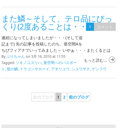
また鱗～そして、テロ品にびっ
くり(2度あることは・・・)
1
コメント
連続になってしまいましたが・・・(そして追
記まで) 先の記事を投稿したのち、亜空間Aを
ちびフィアナでいってみました～ いやぁ・・・またくるとは
By
ぶりちゃん
on 3月 16, 2010 at 11:55
もっと読む...
Tagged:
ツキノユズリハ
,
亜空間へのパスポー
ト
,
龍の鱗
,
ドラゴンサカーイ
,
アオリユウ
,
シユウザク
,
ゲンフウ
次のブログ
1
2
前のブログ