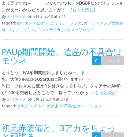
より楽ですね～ ・・・といいつつも、NDGBRなので1ミッショ
ンが長ーいからだと思いますが・...
[もっと読む]
By
ぶりちゃん
on 9月 3, 2010 at 3:41
Tagged:
gbr
,
エンマヒケン
,
エミリア・レプカ
,
ガーディアンズ女性制
服
,
ツキノユズリハ
,
ヨシノテフラ
,
コウマヅリロッド
PAUp期間開始、遺産の不具合は
モウネ
0
コメント
とうとう、PAUp期間開始しましたね～、ま
あ、大体のPAはPSUStatusに乗せてますが・・
昨日、フレさんに流水Rを付き合ってもらい、フィアナのAMP
が1500を突破したところで、持っていなかっ...
[もっと読む]
By
ぶりちゃん
on 5月 21, 2010 at 3:19
Tagged:
ツキノユズリハ
,
テク上げ
,
不具合
,
gcミッション
初見赤装備と、3アカをちょっ
と頑張る
0
コメント