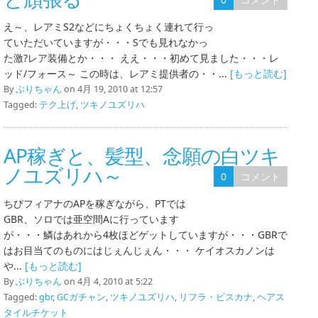
え～、レアミS2などにちょくちょく連れて行っ
ていただいていますが・・・Sでも見れなかっ
た激?レア装備とか・・・ ええ・・・初めて見ました・・・レ
ッド/フォース～ この時は、レアミ提供者の・・...
[もっと読む]
By
ぶりちゃん
on 4月 19, 2010 at 12:57
Tagged:
テク上げ
,
ツキノユズリハ
AP稼ぎと、髪型、念願の白ツキ
ノユズリハ～
0
コメント
ちびフィアナのAPを稼ぎながら、PTでは
GBR、ソロでは亜空間Aに行っています
が・・・鱗はあれから4枚ほどゲットしていますが・・・GBRで
はお目当てのものにはじぇんじぇん・・・ ケイオスカノンは
や...
[もっと読む]
By
ぶりちゃん
on 4月 4, 2010 at 5:22
Tagged:
gbr
,
GCガチャン
,
ツキノユズリハ
,
リフラ・ビスカナ
,
ヘアス
タイルチケット