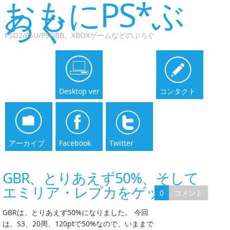
おもにPS*ぶ
ろぐ
PSO2/PSU/PSOBB、XBOXゲームなどのぶろぐ
Desktop ver
コンタクト
アーカイブ
Facebook
Twitter
GBR、とりあえず50%、そして
エミリア・レプカをゲット
0
コメント
GBRは、とりあえず50%になりました。 今回
は、S3、20周、120ptで50%なので、いままで