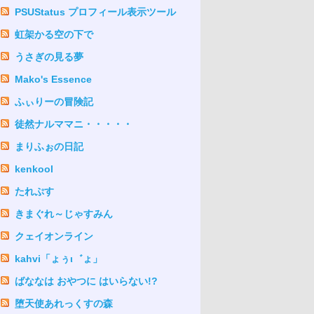
PSUStatus プロフィール表示ツール
虹架かる空の下で
うさぎの見る夢
Mako's Essence
ふぃりーの冒険記
徒然ナルママニ・・・・・
まりふぉの日記
kenkool
たれぷす
きまぐれ～じゃすみん
クェイオンライン
kahvi「ょぅι゛ょ」
ばななは おやつに はいらない!?
堕天使あれっくすの森