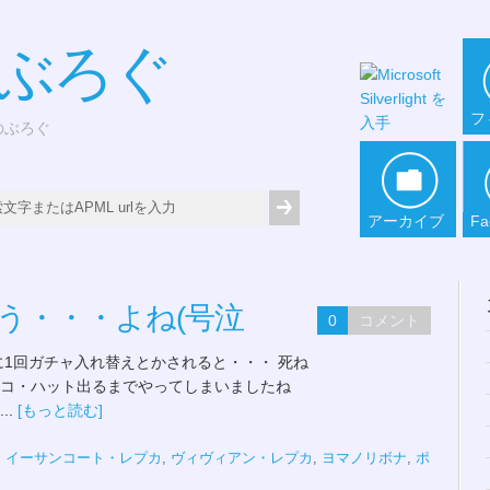
*ぶろぐ
フ
どのぶろぐ
アーカイブ
Fa
う・・・よね(号泣
0
コメント
1回ガチャ入れ替えとかされると・・・ 死ね
ココ・ハット出るまでやってしまいましたね
..
[もっと読む]
,
イーサンコート・レプカ
,
ヴィヴィアン・レプカ
,
ヨマノリボナ
,
ポ