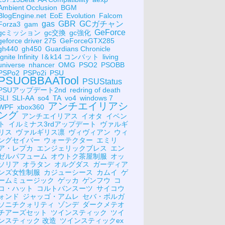
Ambient Occlusion
BGM
BlogEngine.net
EoE
Evolution
Falcom
gas
GBR
GCガチャン
Forza3
gam
GeForce
gcミッション
gc交換
gc強化
geforce driver 275
GeForceGTX285
gh440
gh450
Guardians Chronicle
Ignite Infinity
l＆k14 コンバット
living
universe
nhancer
OMG
PSO2
PSOBB
PSPo2
PSPo2i
PSU
PSUOBBAATool
PSUStatus
PSUアップデート2nd
redring of death
SLI
SLI-AA
so4
TA
vo4
windows 7
アンチエイリアシ
WPF
xbox360
ング
アンチエイリアス
イオタ
イベン
ト
イルミナス3rdアップデート
ヴァルギ
リス
ヴァルギリス凛
ヴィヴィアン
ウィ
ングセイバー
ウォーテクター
エミリ
ア・レプカ
エンジェリックブレス
エン
ゼルパフューム
オウトク茶屋制服
オッ
ソリア
オラタン
オルグダス
ガーディア
ンズ女性制服
カジューシース
カムイ
ゲ
ームミュージック
ゲッカ
ゲンフウ
コ
コ・ハット
コルトバンスーツ
サイコウ
ォンド
ジャッゴ・アムレ
セバ・ボルガ
ソニチクォリティ
ゾンデ
ダークメテオ
チアーズセット
ツインスティック
ツイ
ンスティック 改造
ツインスティックex