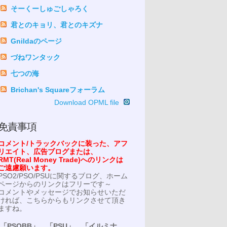
そーくーしゅごしゃろく
君とのキョリ、君とのキズナ
Gnildaのページ
づねワンタック
七つの海
Brichan's Squareフォーラム
Download OPML file
免責事項
コメント/トラックバックに装った、アフ
リエイト、広告ブログまたは、
RMT(Real Money Trade)へのリンクは
ご遠慮願います。
PSO2/PSO/PSUに関するブログ、ホーム
ページからのリンクはフリーです～
コメントやメッセージでお知らせいただ
ければ、こちらからもリンクさせて頂き
ますね。
「PSOBB」、「PSU」、「イルミナ