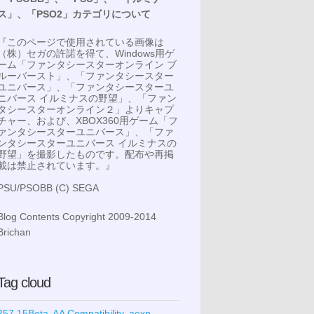
ス」、「PSO2」カテゴリについて
『このページで使用されている画像は
（株）セガの許諾を得て、Windows用ゲ
ーム「ファンタシースターオンライン ブ
ルーバースト」、「ファンタシースター
ユニバース」、「ファンタシースターユ
ニバース イルミナスの野望」、「ファン
タシースターオンライン２」よりキャプ
チャー、および、XBOX360用ゲーム「フ
ァンタシースターユニバース」、「ファ
ンタシースターユニバース イルミナスの
野望」を撮影したものです。配布や再掲
載は禁止されています。』
PSU/PSOBB (C) SEGA
Blog Contents Copyright 2009-2014
Brichan
Tag cloud
257.15Beta
AA Compatibility
aexp