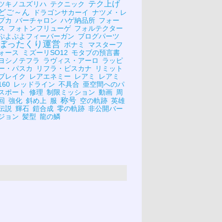
テク上げ
ツキノユズリハ
テクニック
どご～ん
ドラゴンサカーイ
ナツメ・レ
プカ
バーチャロン
ハゲ納品所
フォー
ス
フォトンフリューゲ
フォルテクター
ぷよぷよフィーバーガン
ブログパーツ
ぼったくり運営
ボナミ
マスターフ
ォース
ミズーリSO12
モタブの預言書
ヨシノテフラ
ラヴィス・アーロ
ラッピ
ー・パスカ
リフラ・ビスカナ
リミット
ブレイク
レアエネミー
レアミ
レアミ
160
レッドライン
不具合
亜空間へのパ
スポート
修理
制限ミッション
動画
周
称号
回
強化
斜め上
服
空の軌跡
英雄
伝説
輝石
鎧合成
零の軌跡
非公開バー
ジョン
髪型
龍の鱗