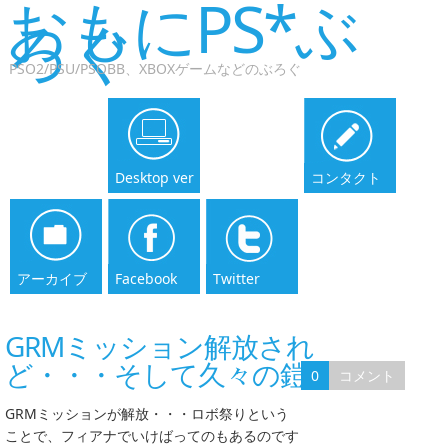
おもにPS*ぶ
ろぐ
PSO2/PSU/PSOBB、XBOXゲームなどのぶろぐ
Desktop ver
コンタクト
アーカイブ
Facebook
Twitter
GRMミッション解放され
ど・・・そして久々の鎧合成
0
コメント
GRMミッションが解放・・・ロボ祭りという
ことで、フィアナでいけばってのもあるのです