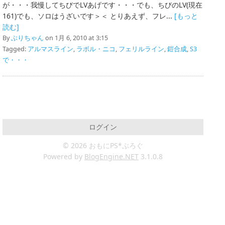
が・・・我慢してちびでLVあげです・・・でも、ちびのLV(現在
161)でも、ソロはうざいです＞＜ とりあえず、フレ...
[もっと
読む]
By
ぶりちゃん
on 1月 6, 2010 at 3:15
Tagged:
アルマスライン
,
ラボル・ニコ
,
フェリルライン
,
鎧合成
,
S3
で・・・
ログイン
© 2026 おもにPS*ぶろぐ
Powered by
BlogEngine.NET
3.1.0.8