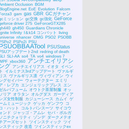
Ambient Occlusion
BGM
BlogEngine.net
EoE
Evolution
Falcom
gas
GBR
GCガチャン
Forza3
gam
GeForce
gcミッション
gc交換
gc強化
geforce driver 275
GeForceGTX285
gh440
gh450
Guardians Chronicle
Ignite Infinity
l＆k14 コンバット
living
universe
nhancer
OMG
PSO2
PSOBB
PSPo2
PSPo2i
PSU
PSUOBBAATool
PSUStatus
PSUアップデート2nd
redring of death
SLI
SLI-AA
so4
TA
vo4
windows 7
アンチエイリアシ
WPF
xbox360
ング
アンチエイリアス
イオタ
イベン
ト
イルミナス3rdアップデート
ヴァルギ
リス
ヴァルギリス凛
ヴィヴィアン
ウィ
ングセイバー
ウォーテクター
エミリ
ア・レプカ
エンジェリックブレス
エン
ゼルパフューム
オウトク茶屋制服
オッ
ソリア
オラタン
オルグダス
ガーディア
ンズ女性制服
カジューシース
カムイ
ゲ
ームミュージック
ゲッカ
ゲンフウ
コ
コ・ハット
コルトバンスーツ
サイコウ
ォンド
ジャッゴ・アムレ
セバ・ボルガ
ソニチクォリティ
ゾンデ
ダークメテオ
チアーズセット
ツインスティック
ツイ
ンスティック 改造
ツインスティックex