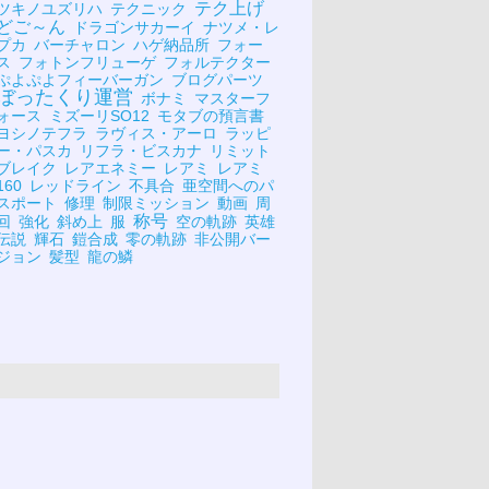
テク上げ
ツキノユズリハ
テクニック
どご～ん
ドラゴンサカーイ
ナツメ・レ
プカ
バーチャロン
ハゲ納品所
フォー
ス
フォトンフリューゲ
フォルテクター
ぷよぷよフィーバーガン
ブログパーツ
ぼったくり運営
ボナミ
マスターフ
ォース
ミズーリSO12
モタブの預言書
ヨシノテフラ
ラヴィス・アーロ
ラッピ
ー・パスカ
リフラ・ビスカナ
リミット
ブレイク
レアエネミー
レアミ
レアミ
160
レッドライン
不具合
亜空間へのパ
スポート
修理
制限ミッション
動画
周
称号
回
強化
斜め上
服
空の軌跡
英雄
伝説
輝石
鎧合成
零の軌跡
非公開バー
ジョン
髪型
龍の鱗