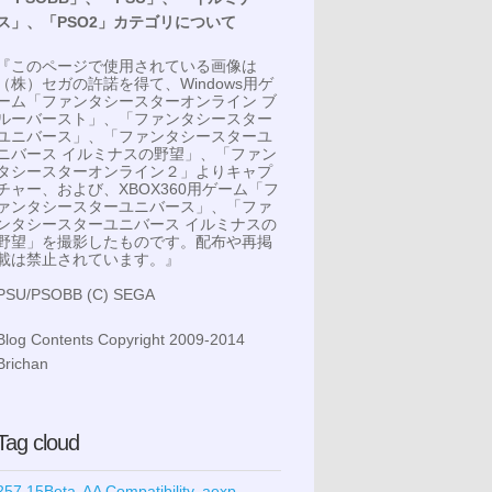
ス」、「PSO2」カテゴリについて
『このページで使用されている画像は
（株）セガの許諾を得て、Windows用ゲ
ーム「ファンタシースターオンライン ブ
ルーバースト」、「ファンタシースター
ユニバース」、「ファンタシースターユ
ニバース イルミナスの野望」、「ファン
タシースターオンライン２」よりキャプ
チャー、および、XBOX360用ゲーム「フ
ァンタシースターユニバース」、「ファ
ンタシースターユニバース イルミナスの
野望」を撮影したものです。配布や再掲
載は禁止されています。』
PSU/PSOBB (C) SEGA
Blog Contents Copyright 2009-2014
Brichan
Tag cloud
257.15Beta
AA Compatibility
aexp