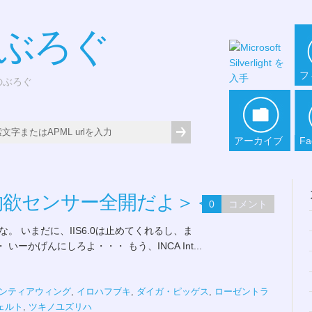
*ぶろぐ
フ
どのぶろぐ
アーカイブ
Fa
物欲センサー全開だよ＞＜
0
コメント
。 いまだに、IIS6.0は止めてくれるし、ま
 いーかげんにしろよ・・・ もう、INCA Int...
ンティアウィング
,
イロハフブキ
,
ダイガ・ピッゲス
,
ローゼントラ
ェルト
,
ツキノユズリハ