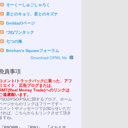
そーくーしゅごしゃろく
君とのキョリ、君とのキズナ
Gnildaのページ
づねワンタック
七つの海
Brichan's Squareフォーラム
Download OPML file
免責事項
コメント/トラックバックに装った、アフ
リエイト、広告ブログまたは、
RMT(Real Money Trade)へのリンクは
ご遠慮願います。
PSO2/PSO/PSUに関するブログ、ホーム
ページからのリンクはフリーです～
コメントやメッセージでお知らせいただ
ければ、こちらからもリンクさせて頂き
ますね。
「PSOBB」、「PSU」、「イルミナ