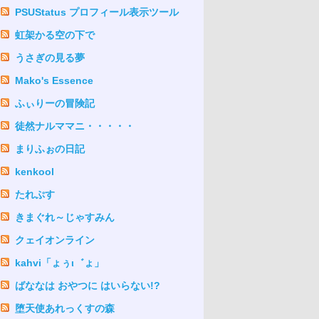
PSUStatus プロフィール表示ツール
虹架かる空の下で
うさぎの見る夢
Mako's Essence
ふぃりーの冒険記
徒然ナルママニ・・・・・
まりふぉの日記
kenkool
たれぷす
きまぐれ～じゃすみん
クェイオンライン
kahvi「ょぅι゛ょ」
ばななは おやつに はいらない!?
堕天使あれっくすの森