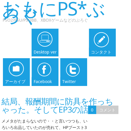
おもにPS*ぶ
ろぐ
PSO2/PSU/PSOBB、XBOXゲームなどのぶろぐ
Desktop ver
コンタクト
アーカイブ
Facebook
Twitter
結局、報酬期間に防具を作っち
ゃった。そしてEP3の話など
0
コメント
メメタがたまらないので・・と言いつつも、い
ろいろ出品していたのが売れて、HPブースト3