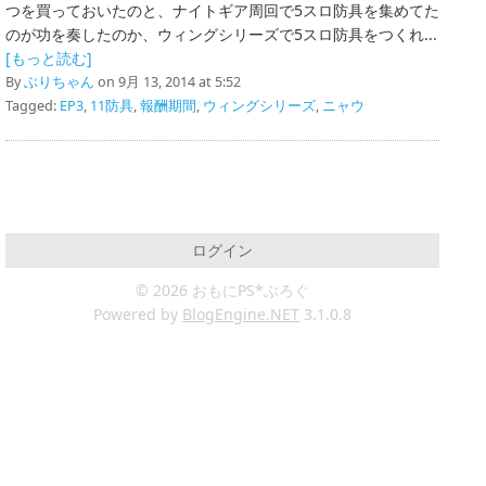
つを買っておいたのと、ナイトギア周回で5スロ防具を集めてた
のが功を奏したのか、ウィングシリーズで5スロ防具をつくれ...
[もっと読む]
By
ぶりちゃん
on 9月 13, 2014 at 5:52
Tagged:
EP3
,
11防具
,
報酬期間
,
ウィングシリーズ
,
ニャウ
ログイン
© 2026 おもにPS*ぶろぐ
Powered by
BlogEngine.NET
3.1.0.8