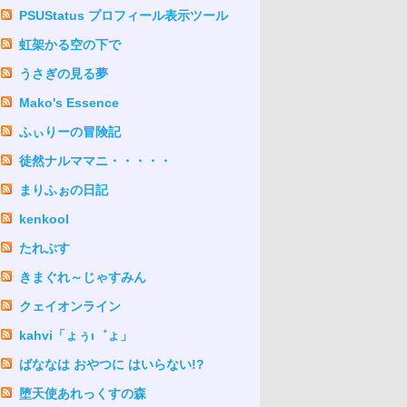
PSUStatus プロフィール表示ツール
虹架かる空の下で
うさぎの見る夢
Mako's Essence
ふぃりーの冒険記
徒然ナルママニ・・・・・
まりふぉの日記
kenkool
たれぷす
きまぐれ～じゃすみん
クェイオンライン
kahvi「ょぅι゛ょ」
ばななは おやつに はいらない!?
堕天使あれっくすの森