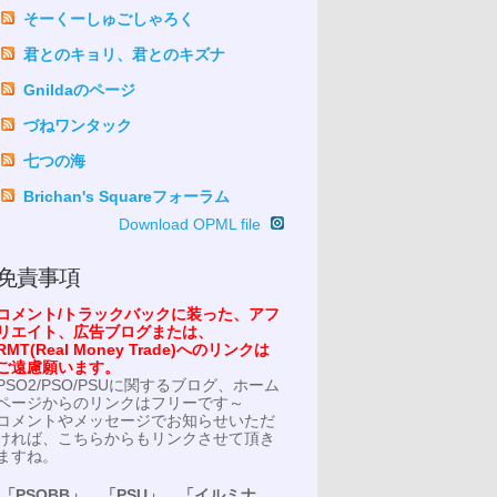
そーくーしゅごしゃろく
君とのキョリ、君とのキズナ
Gnildaのページ
づねワンタック
七つの海
Brichan's Squareフォーラム
Download OPML file
免責事項
コメント/トラックバックに装った、アフ
リエイト、広告ブログまたは、
RMT(Real Money Trade)へのリンクは
ご遠慮願います。
PSO2/PSO/PSUに関するブログ、ホーム
ページからのリンクはフリーです～
コメントやメッセージでお知らせいただ
ければ、こちらからもリンクさせて頂き
ますね。
「PSOBB」、「PSU」、「イルミナ