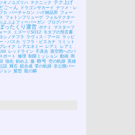
テク上げ
ツキノユズリハ
テクニック
どご～ん
ドラゴンサカーイ
ナツメ・レ
プカ
バーチャロン
ハゲ納品所
フォー
ス
フォトンフリューゲ
フォルテクター
ぷよぷよフィーバーガン
ブログパーツ
ぼったくり運営
ボナミ
マスターフ
ォース
ミズーリSO12
モタブの預言書
ヨシノテフラ
ラヴィス・アーロ
ラッピ
ー・パスカ
リフラ・ビスカナ
リミット
ブレイク
レアエネミー
レアミ
レアミ
160
レッドライン
不具合
亜空間へのパ
スポート
修理
制限ミッション
動画
周
称号
回
強化
斜め上
服
空の軌跡
英雄
伝説
輝石
鎧合成
零の軌跡
非公開バー
ジョン
髪型
龍の鱗