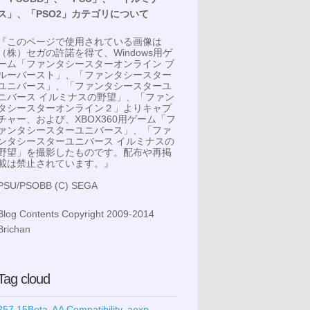
ス」、「PSO2」カテゴリについて
『このページで使用されている画像は
（株）セガの許諾を得て、Windows用ゲ
ーム「ファンタシースターオンライン ブ
ルーバースト」、「ファンタシースター
ユニバース」、「ファンタシースターユ
ニバース イルミナスの野望」、「ファン
タシースターオンライン２」よりキャプ
チャー、および、XBOX360用ゲーム「フ
ァンタシースターユニバース」、「ファ
ンタシースターユニバース イルミナスの
野望」を撮影したものです。配布や再掲
載は禁止されています。』
PSU/PSOBB (C) SEGA
Blog Contents Copyright 2009-2014
Brichan
Tag cloud
257.15Beta
AA Compatibility
aexp