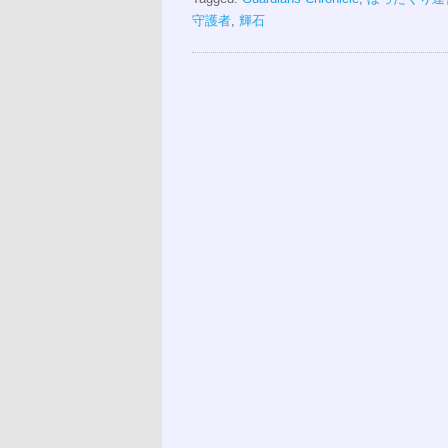
守護者
,
輝石