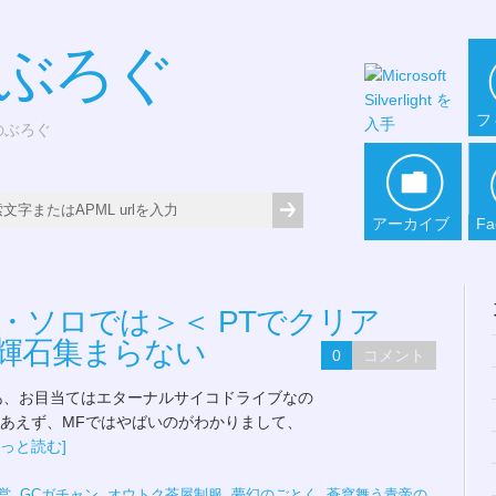
*ぶろぐ
フ
どのぶろぐ
アーカイブ
Fa
・ソロでは＞＜ PTでクリア
輝石集まらない
0
コメント
まあ、お目当てはエターナルサイコドライブなの
りあえず、MFではやばいのがわかりまして、
もっと読む]
営
,
GCガチャン
,
オウトク茶屋制服
,
夢幻のごとく
,
蒼穹舞う青帝の