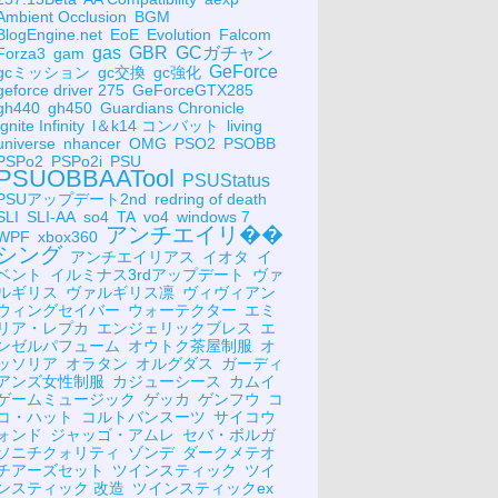
Ambient Occlusion
BGM
BlogEngine.net
EoE
Evolution
Falcom
gas
GBR
GCガチャン
Forza3
gam
GeForce
gcミッション
gc交換
gc強化
geforce driver 275
GeForceGTX285
gh440
gh450
Guardians Chronicle
Ignite Infinity
l＆k14 コンバット
living
universe
nhancer
OMG
PSO2
PSOBB
PSPo2
PSPo2i
PSU
PSUOBBAATool
PSUStatus
PSUアップデート2nd
redring of death
SLI
SLI-AA
so4
TA
vo4
windows 7
アンチエイリ��
WPF
xbox360
シング
アンチエイリアス
イオタ
イ
ベント
イルミナス3rdアップデート
ヴァ
ルギリス
ヴァルギリス凛
ヴィヴィアン
ウィングセイバー
ウォーテクター
エミ
リア・レプカ
エンジェリックブレス
エ
ンゼルパフューム
オウトク茶屋制服
オ
ッソリア
オラタン
オルグダス
ガーディ
アンズ女性制服
カジューシース
カムイ
ゲームミュージック
ゲッカ
ゲンフウ
コ
コ・ハット
コルトバンスーツ
サイコウ
ォンド
ジャッゴ・アムレ
セバ・ボルガ
ソニチクォリティ
ゾンデ
ダークメテオ
チアーズセット
ツインスティック
ツイ
ンスティック 改造
ツインスティックex