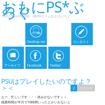
おもにPS*ぶ
ろぐ
PSO2/PSU/PSOBB、XBOXゲームなどのぶろぐ
Desktop ver
コンタクト
アーカイブ
Facebook
Twitter
PSUはプレイしたいのですよ？
＞＜
2
コメント
えー、忙しいです・・・休みがないです＞＜
残業時間が半月で70時間いったとかいかないと