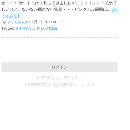
か＾＾； オウトリはまわってみましたが、フェリシリーズがほ
しいけど、なかなか回れない状態・・・ピンクボル周回は...
[も
っと読む]
By
ぶりちゃん
on 6月 26, 2011 at 3:33
Tagged:
ATH-W5000
,
MaXiO 032e
ログイン
© 2026 おもにPS*ぶろぐ
Powered by
BlogEngine.NET
3.1.0.8