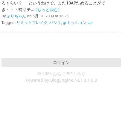
るくらい？ というわけで、また10APためることがで
き・・・補助テ...
[もっと読む]
By
ぶりちゃん
on 5月 31, 2009 at 16:25
Tagged:
リミットブレイク
,
パシリ
,
gcミッション
,
ap
ログイン
© 2026 おもにPS*ぶろぐ
Powered by
BlogEngine.NET
3.1.0.8