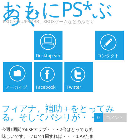
おもにPS*ぶ
ろぐ
PSO2/PSU/PSOBB、XBOXゲームなどのぶろぐ
Desktop ver
コンタクト
アーカイブ
Facebook
Twitter
フィアナ、補助＋をとってみ
る。そしてパシリが・・・
0
コメント
今週1週間のEXPアップ・・・2倍はとっても美
味しいです。 ソロで1周すれば・・・１APたま