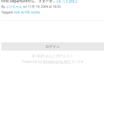
First Departureやら、スターオ...
[もっと読む]
By
ぶりちゃん
on 11月 19, 2009 at 18:33
Tagged:
so4
,
so1fd
,
so2se
ログイン
© 2026 おもにPS*ぶろぐ
Powered by
BlogEngine.NET
3.1.0.8