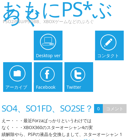
おもにPS*ぶ
ろぐ
PSO2/PSU/PSOBB、XBOXゲームなどのぶろぐ
Desktop ver
コンタクト
アーカイブ
Facebook
Twitter
SO4、SO1FD、SO2SE？
0
コメント
えー・・・最近Forzaばっかりというわけでは
なく・・・XBOX360のスターオーシャン4の実
績解除やら、PSPの液晶を交換しまして、スターオーシャン 1