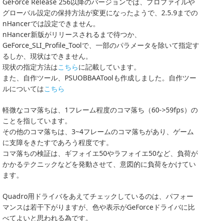
GeForce Release 256以降のバージョンでは、プロファイルや
グローバル設定の保持方法が変更になったようで、2.5.9までの
nHancerでは設定できません。
nHancer新版がリリースされるまで待つか、
GeForce_SLI_Profile_Toolで、一部のパラメータを除いて指定す
るしか、現状はできません。
現状の指定方法は
こちら
に記載しています。
また、自作ツール、PSUOBBAAToolも作成しました。自作ツー
ルについては
こちら
軽微なコマ落ちは、1フレーム程度のコマ落ち（60->59fps）の
ことを指しています。
その他のコマ落ちは、3~4フレームのコマ落ちがあり、ゲーム
に支障をきたすであろう程度です。
コマ落ちの検証は、ギフォイエ50やラフォイエ50など、負荷が
かかるテクニックなどを発動させて、意図的に負荷をかけてい
ます。
Quadro用ドライバをあえてチェックしているのは、パフォー
マンスは若干下がりますが、色や表示がGeForceドライバに比
べてよいと思われる為です。