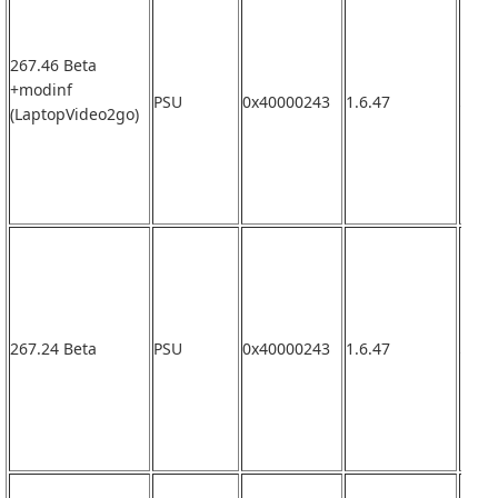
267.46 Beta
+modinf
PSU
0x40000243
1.6.47
なし
(LaptopVideo2go)
267.24 Beta
PSU
0x40000243
1.6.47
なし