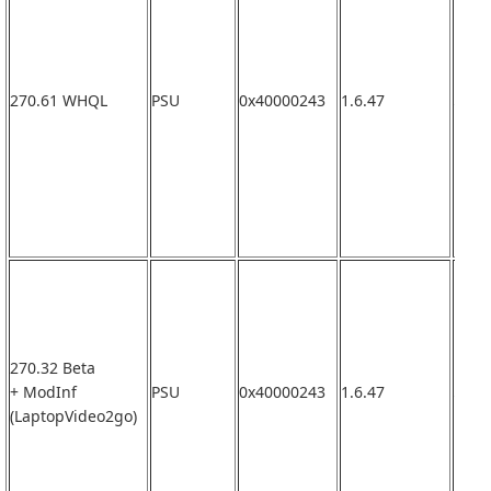
270.61 WHQL
PSU
0x40000243
1.6.47
なし
270.32 Beta
+ ModInf
PSU
0x40000243
1.6.47
なし
(LaptopVideo2go)