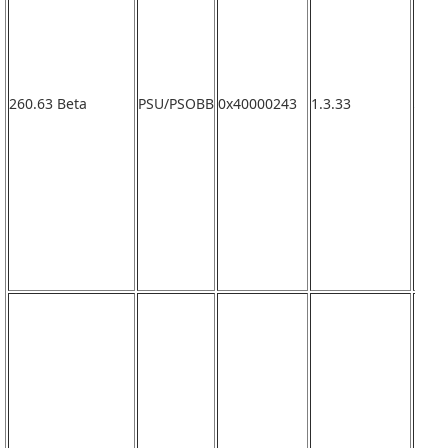
260.63 Beta
PSU/PSOBB
0x40000243
1.3.33
なし