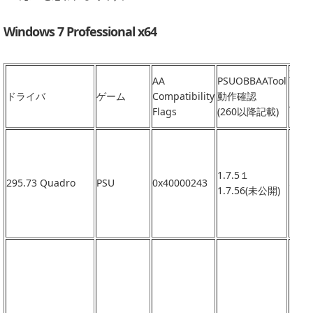
Windows 7 Professional x64
対応
AA
PSUOBBAATool
nHan
ドライバ
ゲーム
Compatibility
動作確認
バー
Flags
(260以降記載)
ン
1.7.5１
295.73 Quadro
PSU
0x40000243
なし
1.7.56(未公開)