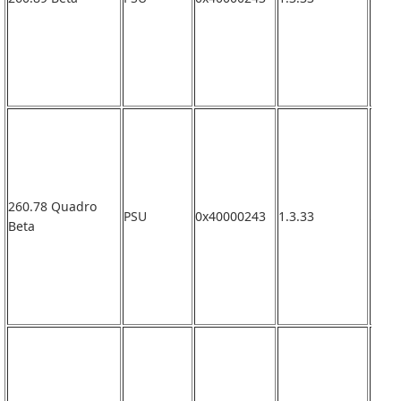
260.78 Quadro
PSU
0x40000243
1.3.33
なし
Beta