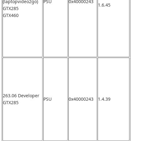
(laptopvideo2go)
PSU
0x40000243
なし
1.6.45
GTX285
GTX460
263.06 Developer
PSU
0x40000243
1.4.39
なし
GTX285