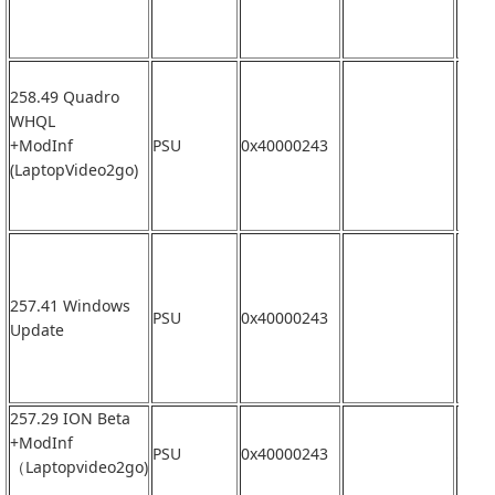
258.49 Quadro
WHQL
+ModInf
PSU
0x40000243
なし
(LaptopVideo2go)
257.41 Windows
PSU
0x40000243
なし
Update
257.29 ION Beta
+ModInf
PSU
0x40000243
なし
（Laptopvideo2go)