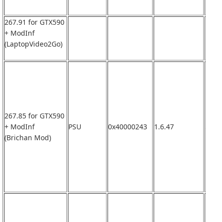
267.91 for GTX590
+ ModInf
(LaptopVideo2Go)
267.85 for GTX590
+ ModInf
PSU
0x40000243
1.6.47
なし
(Brichan Mod)