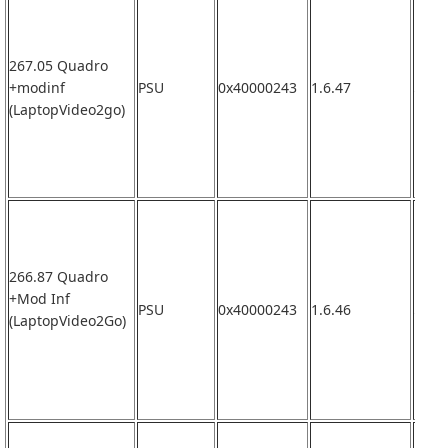
267.05 Quadro
+modinf
PSU
0x40000243
1.6.47
なし
(LaptopVideo2go)
266.87 Quadro
+Mod Inf
PSU
0x40000243
1.6.46
なし
(LaptopVideo2Go)