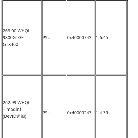
263.00 WHQL
9800GTGE
PSU
0x40000743
1.6.45
なし
GTX460
262.99 WHQL
+ modinf
PSU
0x40000243
1.4.39
なし
(DevID追加)