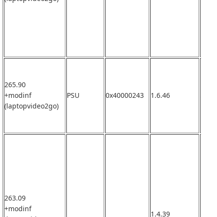
265.90
+modinf
PSU
0x40000243
1.6.46
なし
(laptopvideo2go)
263.09
+modinf
1.4.39