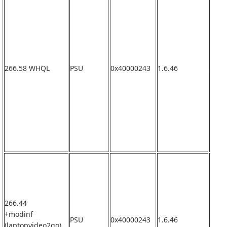
266.58 WHQL
PSU
0x40000243
1.6.46
なし
266.44
+modinf
PSU
0x40000243
1.6.46
なし
(laptopvideo2go)