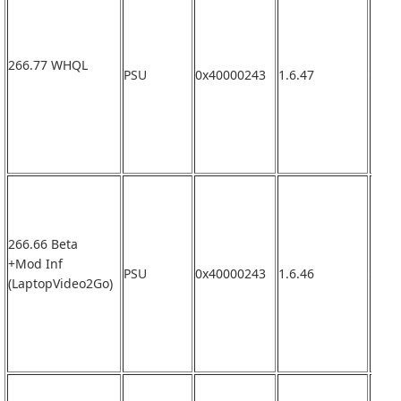
266.77 WHQL
PSU
0x40000243
1.6.47
なし
266.66 Beta
+Mod Inf
PSU
0x40000243
1.6.46
なし
(LaptopVideo2Go)