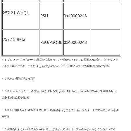
257.21 WHQL
PSU
0x40000243
なし
257.15 Beta
PSU/PSOBB
0x40000243
なし
＊１ プロファイル/グローバル設定がXML(レジストリ)からバイナリに変更された為、バイナリファ
イルの直変更が必要、またはSLI_Profile_tool.exe、PSUOBBAATool、nVidiaInspectorで設定
＊２ Force MIPMAPは未判明
＊３ PSU:キャラクター上の文字列がかすれる(Adjust LOD BIAS)、Force MIPMAPは未判明 Adjust
LOD BIASは260.99以降
＊４ PSUOBBAATool 1.4.37以降でLoD BIAS調整を行うことで、キャラクター上の文字のかすれを調
整可能。
＊５ 調整を行わない場合でもSSAA2x2以上が含まれる場合は、文字のかすれがなくなるようです