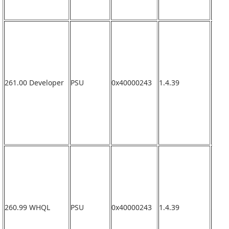
261.00 Developer
PSU
0x40000243
1.4.39
なし
260.99 WHQL
PSU
0x40000243
1.4.39
なし