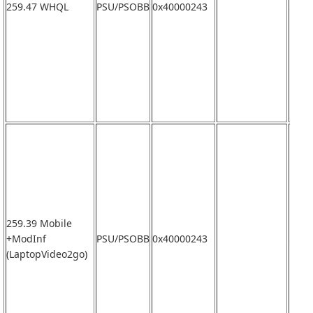
259.47 WHQL
PSU/PSOBB
0x40000243
なし
259.39 Mobile
+ModInf
PSU/PSOBB
0x40000243
なし
(LaptopVideo2go)