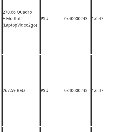
270.66 Quadro
+ ModInf
PSU
0x40000243
1.6.47
なし
(LaptopVideo2go)
267.59 Beta
PSU
0x40000243
1.6.47
なし