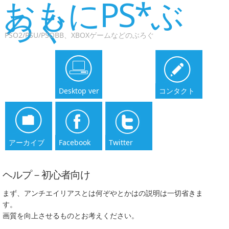
おもにPS*ぶ
ろぐ
PSO2/PSU/PSOBB、XBOXゲームなどのぶろぐ
Desktop ver
コンタクト
アーカイブ
Facebook
Twitter
ヘルプ－初心者向け
まず、アンチエイリアスとは何ぞやとかはの説明は一切省きま
す。
画質を向上させるものとお考えください。