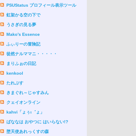
PSUStatus プロフィール表示ツール
虹架かる空の下で
うさぎの見る夢
Mako's Essence
ふぃりーの冒険記
徒然ナルママニ・・・・・
まりふぉの日記
kenkool
たれぷす
きまぐれ～じゃすみん
クェイオンライン
kahvi「ょぅι゛ょ」
ばななは おやつに はいらない!?
堕天使あれっくすの森