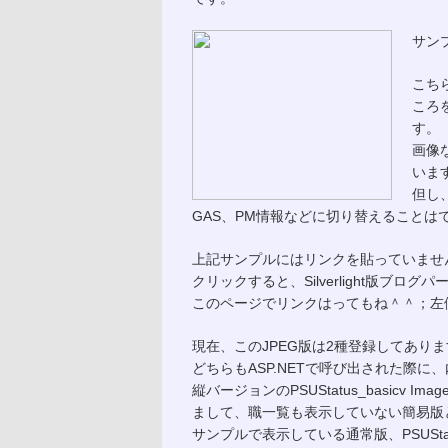
サン
こちら
ころ
す。
画像
いま
但し、
GAS、PM情報などに切り替えることは
上記サンプルにはリンクを貼っていませ
クリックすると、Silverlight版ブ
このページでリンクはってもね＾＾；左側にS
現在、このJPEG版は2種登録してあり
どちらもASP.NETで呼び出された際
縦バージョンのPSUStatus_basicv Imag
まして、職一覧も表示していない簡易版
サンプルで表示している通常版、PSUStatus_bas