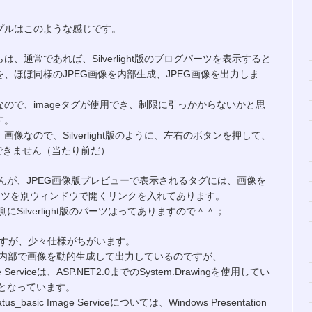
プルはこのような感じです。
は、通常であれば、Silverlight版のブログパーツを表示すると
を、ほぼ同様のJPEG画像を内部生成、JPEG画像を出力しま
なので、imageタグが使用でき、制限に引っかからないかと思
す。
画像なので、Silverlight版のように、左右のボタンを押して、
できません（当たり前だ）
んが、JPEG画像版プレビューで表示されるタグには、画像を
ログパーツを別ウィンドウで開くリンクを入れてあります。
ilverlight版のパーツはってありますので＾＾；
ますが、少々仕様がちがいます。
に、内部で画像を動的生成して出力しているのですが、
e Serviceは、ASP.NET2.0までのSystem.Drawingを使用してい
となっています。
ic Image Serviceについては、Windows Presentation