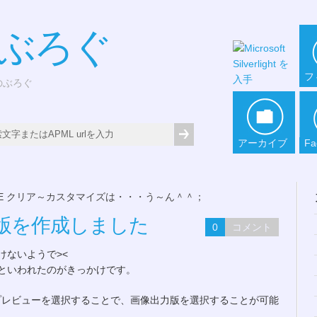
*ぶろぐ
フ
どのぶろぐ
アーカイブ
Fa
oE クリア～カスタマイズは・・・う～ん＾＾；
出力版を作成しました
0
コメント
けないようで><
といわれたのがきっかけです。
画像版プレビューを選択することで、画像出力版を選択することが可能