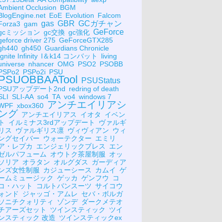
Ambient Occlusion
BGM
BlogEngine.net
EoE
Evolution
Falcom
gas
GBR
GCガチャン
Forza3
gam
GeForce
gcミッション
gc交換
gc強化
geforce driver 275
GeForceGTX285
gh440
gh450
Guardians Chronicle
Ignite Infinity
l＆k14 コンバット
living
universe
nhancer
OMG
PSO2
PSOBB
PSPo2
PSPo2i
PSU
PSUOBBAATool
PSUStatus
PSUアップデート2nd
redring of death
SLI
SLI-AA
so4
TA
vo4
windows 7
アンチエイリアシ
WPF
xbox360
ング
アンチエイリアス
イオタ
イベン
ト
イルミナス3rdアップデート
ヴァルギ
リス
ヴァルギリス凛
ヴィヴィアン
ウィ
ングセイバー
ウォーテクター
エミリ
ア・レプカ
エンジェリックブレス
エン
ゼルパフューム
オウトク茶屋制服
オッ
ソリア
オラタン
オルグダス
ガーディア
ンズ女性制服
カジューシース
カムイ
ゲ
ームミュージック
ゲッカ
ゲンフウ
コ
コ・ハット
コルトバンスーツ
サイコウ
ォンド
ジャッゴ・アムレ
セバ・ボルガ
ソニチクォリティ
ゾンデ
ダークメテオ
チアーズセット
ツインスティック
ツイ
ンスティック 改造
ツインスティックex