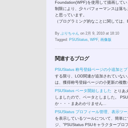
Foundation(WPF)を使用して描画して
制限により、少々パフォーマンスは落ち
と思っています。
（プログラミング的なことに関しては、Bric
By
ぶりちゃん
on 2月 9, 2010 at 18:10
Tagged:
PSUStatus
,
WPF
,
画像版
関連するブログ
PSUStatus 称号登録ページの小追加
する限り、LOD関連が追加されていないよ
は、獲得称号登録ページの小更新の複数キ
PSUStatus ベータ開始しました
とりあえ
しましたので、ベータとしました。 PSU
か・・・まあわかりません...
PSUStatus プロフィール管理、表示ツ
を表示しているツールについて、簡単に
ジ、”PSUStatus PSUキャラクタープロ