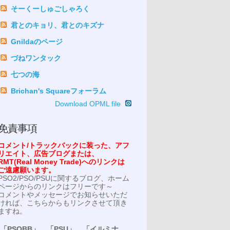
そーくーしゅごしゃろく
君とのキョリ、君とのキズナ
Gnildaのページ
づねワンタック
七つの海
Brichan's Squareフォーラム
Download OPML file
免責事項
コメント/トラックバックに装った、アフ
リエイト、広告ブログまたは、
RMT(Real Money Trade)へのリンクは
ご遠慮願います。
PSO2/PSO/PSUに関するブログ、ホーム
ページからのリンクはフリーです～
コメントやメッセージでお知らせいただ
ければ、こちらからもリンクさせて頂き
ますね。
「PSOBB」、「PSU」、「イルミナ