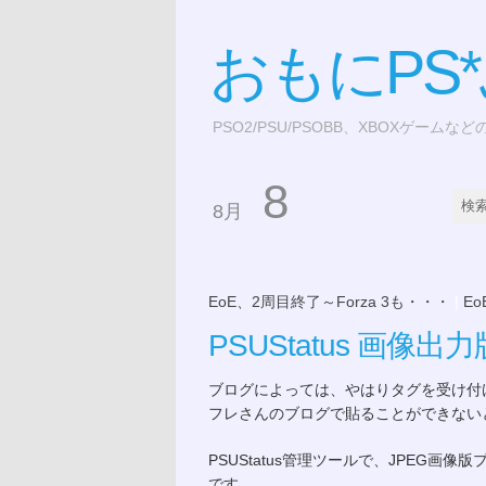
おもにPS
PSO2/PSU/PSOBB、XBOXゲームな
8
8月
EoE、2周目終了～Forza 3も・・・
|
E
PSUStatus 画像
ブログによっては、やはりタグを受け付
フレさんのブログで貼ることができない
PSUStatus管理ツールで、JPEG
です。