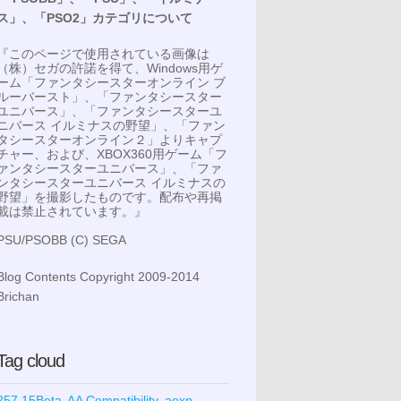
ス」、「PSO2」カテゴリについて
『このページで使用されている画像は
（株）セガの許諾を得て、Windows用ゲ
ーム「ファンタシースターオンライン ブ
ルーバースト」、「ファンタシースター
ユニバース」、「ファンタシースターユ
ニバース イルミナスの野望」、「ファン
タシースターオンライン２」よりキャプ
チャー、および、XBOX360用ゲーム「フ
ァンタシースターユニバース」、「ファ
ンタシースターユニバース イルミナスの
野望」を撮影したものです。配布や再掲
載は禁止されています。』
PSU/PSOBB (C) SEGA
Blog Contents Copyright 2009-2014
Brichan
Tag cloud
257.15Beta
AA Compatibility
aexp