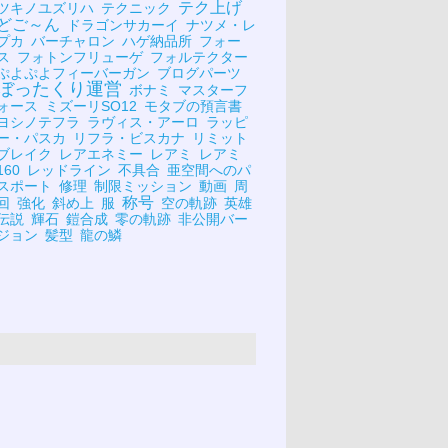
テク上げ
ツキノユズリハ
テクニック
どご～ん
ドラゴンサカーイ
ナツメ・レ
プカ
バーチャロン
ハゲ納品所
フォー
ス
フォトンフリューゲ
フォルテクター
ぷよぷよフィーバーガン
ブログパーツ
ぼったくり運営
ボナミ
マスターフ
ォース
ミズーリSO12
モタブの預言書
ヨシノテフラ
ラヴィス・アーロ
ラッピ
ー・パスカ
リフラ・ビスカナ
リミット
ブレイク
レアエネミー
レアミ
レアミ
160
レッドライン
不具合
亜空間へのパ
スポート
修理
制限ミッション
動画
周
称号
回
強化
斜め上
服
空の軌跡
英雄
伝説
輝石
鎧合成
零の軌跡
非公開バー
ジョン
髪型
龍の鱗