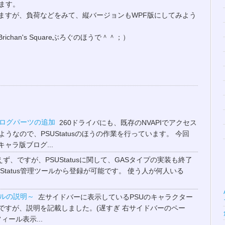
います。
ますが、負荷などをみて、縦バージョンもWPF版にしてみよう
han's Squareぶろぐのほうで＾＾；）
とブログパーツの追加
260ドライバにも、既存のNVAPIでアクセス
うなので、PSUStatusのほうの作業を行っています。 今回
ャラ版ブログ...
ず、ですが、PSUStatusに関して、GASタイプの実装も終了
Status管理ツールから登録が可能です。 使う人が何人いる
ールの説明～
左サイドバーに表示しているPSUのキャラクター
ですが、説明を記載しました。(遅すぎ 右サイドバーのペー
フィール表示...