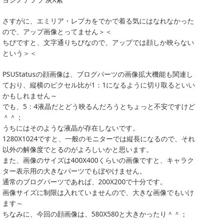
さすがに、エミリア・レプカをでかで着る気にはなれなかった
ので、アップ画像とってません＞＜
ちびですと、文字通りちびなので、アップでは顔しか映らない
という＞＜
PSUStatusの顔画像は、ブログパーツの画像拡大機能も関連し
ており、縦横のピクセル比が1：1になるように切り取るといい
かもしれません～
でも、5：4液晶だとどう映るんだろうとちょっと不安ですけど
＾＾；
うちにはそのような液晶が存在しないです。
1280X1024ですと、一般のモニターでは縦長になるので、それ
以外の解像度でとるのがよろしいかと思います。
また、画像のサイズは400X400くらいの画像ですと、キャラク
ター表示用の大きなパーツでもぼやけません。
通常のブログパーツであれば、200X200で十分です。
画像サイズに制限は入れていませんので、大きな画像でもいけ
ます～
ちなみに、今回の顔画像は、580X580と大きかったり＾＾；