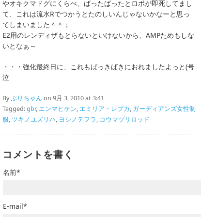
やオキクマドグにくらべ、ばったばったとロボが即死してまし
て、これは流水Rでつかうとたのしいんじゃないかなーと思っ
てしまいました＾＾；
E2用のレンディザもとらないといけないから、AMPためもしな
いとなぁ～
・・・強化最終日に、これもばっきばきにおれましたよっと(号
泣
By
ぶりちゃん
on 9月 3, 2010 at 3:41
Tagged:
gbr
,
エンマヒケン
,
エミリア・レプカ
,
ガーディアンズ女性制
服
,
ツキノユズリハ
,
ヨシノテフラ
,
コウマヅリロッド
コメントを書く
名前*
E-mail*