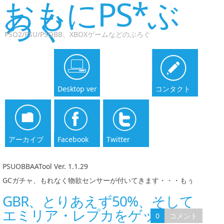
おもにPS*ぶ
ろぐ
PSO2/PSU/PSOBB、XBOXゲームなどのぶろぐ
Desktop ver
コンタクト
アーカイブ
Facebook
Twitter
PSUOBBAATool Ver. 1.1.29
|
GCガチャ、もれなく物欲センサーが付いてきます・・・もぅ
GBR、とりあえず50%、そして
エミリア・レプカをゲット
0
コメント