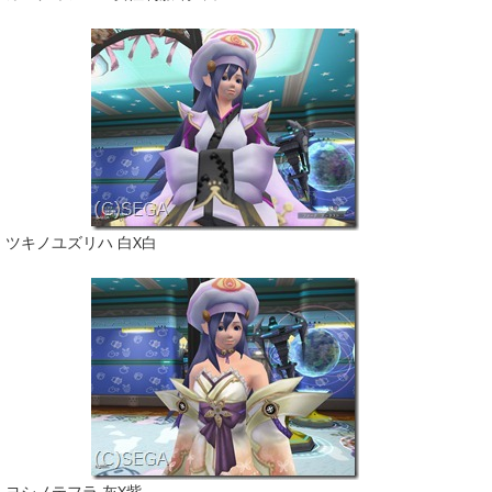
ツキノユズリハ 白X白
ヨシノテフラ 灰X紫