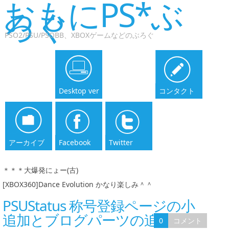
おもにPS*ぶ
ろぐ
PSO2/PSU/PSOBB、XBOXゲームなどのぶろぐ
Desktop ver
コンタクト
アーカイブ
Facebook
Twitter
＊＊＊大爆発にょー(古)
|
[XBOX360]Dance Evolution かなり楽しみ＾＾
PSUStatus 称号登録ページの小
追加とブログパーツの追加
0
コメント