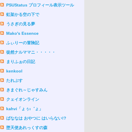
PSUStatus プロフィール表示ツール
虹架かる空の下で
うさぎの見る夢
Mako's Essence
ふぃりーの冒険記
徒然ナルママニ・・・・・
まりふぉの日記
kenkool
たれぷす
きまぐれ～じゃすみん
クェイオンライン
kahvi「ょぅι゛ょ」
ばななは おやつに はいらない!?
堕天使あれっくすの森