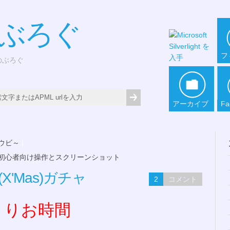
*ぶろぐ
フ
どのぶろぐ
アーカイブ
Fa
カフウビ～
|
簡単設定の初心者向け操作とスクリーンショット
'Mas)ガチャ
2
コメント
くりお時間