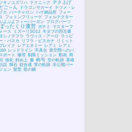
テク上げ
ツキノユズリハ
テクニック
どご～ん
ドラゴンサカーイ
ナツメ・レ
プカ
バーチャロン
ハゲ納品所
フォー
ス
フォトンフリューゲ
フォルテクター
ぷよぷよフィーバーガン
ブログパーツ
ぼったくり運営
ボナミ
マスターフ
ォース
ミズーリSO12
モタブの預言書
ヨシノテフラ
ラヴィス・アーロ
ラッピ
ー・パスカ
リフラ・ビスカナ
リミット
ブレイク
レアエネミー
レアミ
レアミ
160
レッドライン
不具合
亜空間へのパ
スポート
修理
制限ミッション
動画
周
称号
回
強化
斜め上
服
空の軌跡
英雄
伝説
輝石
鎧合成
零の軌跡
非公開バー
ジョン
髪型
龍の鱗