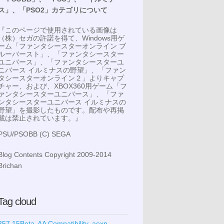
ス」、「PSO2」カテゴリについて
『このページで使用されている画像は
（株）セガの許諾を得て、Windows用ゲ
ーム「ファンタシースターオンライン ブ
ルーバースト」、「ファンタシースター
ユニバース」、「ファンタシースターユ
ニバース イルミナスの野望」、「ファン
タシースターオンライン２」よりキャプ
チャー、および、XBOX360用ゲーム「フ
ァンタシースターユニバース」、「ファ
ンタシースターユニバース イルミナスの
野望」を撮影したものです。配布や再掲
載は禁止されています。』
PSU/PSOBB (C) SEGA
Blog Contents Copyright 2009-2014
Brichan
Tag cloud
257.15Beta
AA Compatibility
aexp