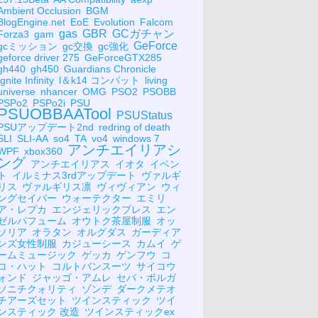
Ambient Occlusion
BGM
BlogEngine.net
EoE
Evolution
Falcom
gas
GBR
GCガチャン
Forza3
gam
GeForce
gcミッション
gc交換
gc強化
geforce driver 275
GeForceGTX285
gh440
gh450
Guardians Chronicle
Ignite Infinity
l＆k14 コンバット
living
universe
nhancer
OMG
PSO2
PSOBB
PSPo2
PSPo2i
PSU
PSUOBBAATool
PSUStatus
PSUアップデート2nd
redring of death
SLI
SLI-AA
so4
TA
vo4
windows 7
アンチエイリアシ
WPF
xbox360
ング
アンチエイリアス
イオタ
イベン
ト
イルミナス3rdアップデート
ヴァルギ
リス
ヴァルギリス凛
ヴィヴィアン
ウィ
ングセイバー
ウォーテクター
エミリ
ア・レプカ
エンジェリックブレス
エン
ゼルパフューム
オウトク茶屋制服
オッ
ソリア
オラタン
オルグダス
ガーディア
ンズ女性制服
カジューシース
カムイ
ゲ
ームミュージック
ゲッカ
ゲンフウ
コ
コ・ハット
コルトバンスーツ
サイコウ
ォンド
ジャッゴ・アムレ
セバ・ボルガ
ソニチクォリティ
ゾンデ
ダークメテオ
チアーズセット
ツインスティック
ツイ
ンスティック 改造
ツインスティックex