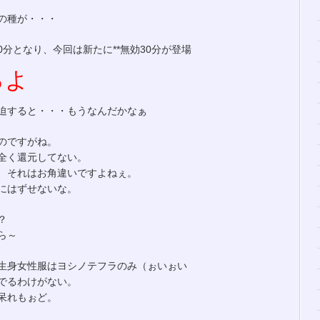
の種が・・・
0分となり、今回は新たに**無効30分が登場
ろよ
迫すると・・・もうなんだかなぁ
のですがね。
に全く還元してない。
、それはお角違いですよねぇ。
にはずせないな。
？
ら～
生身女性服はヨシノテフラのみ（ぉいぉい
でるわけがない。
呆れもぉど。