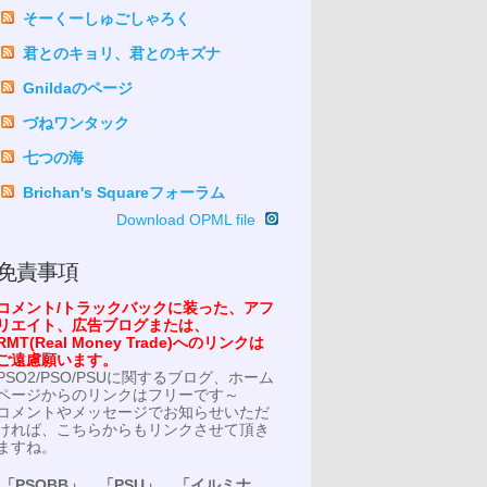
そーくーしゅごしゃろく
君とのキョリ、君とのキズナ
Gnildaのページ
づねワンタック
七つの海
Brichan's Squareフォーラム
Download OPML file
免責事項
コメント/トラックバックに装った、アフ
リエイト、広告ブログまたは、
RMT(Real Money Trade)へのリンクは
ご遠慮願います。
PSO2/PSO/PSUに関するブログ、ホーム
ページからのリンクはフリーです～
コメントやメッセージでお知らせいただ
ければ、こちらからもリンクさせて頂き
ますね。
「PSOBB」、「PSU」、「イルミナ