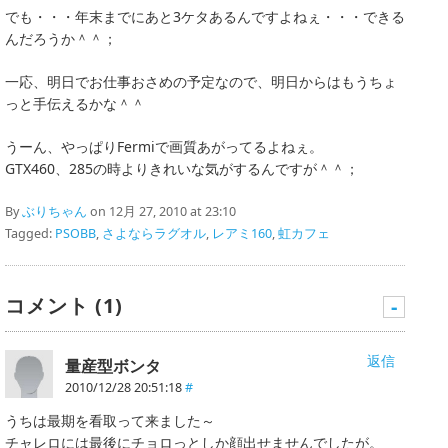
でも・・・年末までにあと3ケタあるんですよねぇ・・・できる
んだろうか＾＾；
一応、明日でお仕事おさめの予定なので、明日からはもうちょ
っと手伝えるかな＾＾
うーん、やっぱりFermiで画質あがってるよねぇ。
GTX460、285の時よりきれいな気がするんですが＾＾；
By
ぶりちゃん
on 12月 27, 2010 at 23:10
Tagged:
PSOBB
,
さよならラグオル
,
レアミ160
,
虹カフェ
コメント (1)
-
返信
量産型ボンタ
2010/12/28 20:51:18
#
うちは最期を看取って来ました～
チャレロには最後にチョロっとしか顔出せませんでしたが。