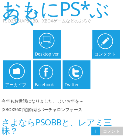
おもにPS*ぶ
ろぐ
PSO2/PSU/PSOBB、XBOXゲームなどのぶろぐ
Desktop ver
コンタクト
アーカイブ
Facebook
Twitter
今年もお世話になりました。 よいお年を～
|
[XBOX360]電脳戦記バーチャロンフォース
さよならPSOBBと、レアミ三
昧？
1
コメント