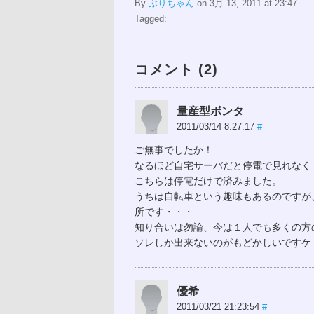
By
ぶりちゃん
on 3月 13, 2011 at 23:47
Tagged:
コメント (2)
量産型ボンタ
2011/03/14 8:27:17
#
ご無事でしたか！
なるほど自宅サーバだと停電で見れなく
こちらは停電だけで済みました。
うちは自転車という趣味もあるのですが
所です・・・
知り合いは勿論、今は１人でも多くの方
ソレしか出来ないのがもどかしいですケド(>
優希
2011/03/21 21:23:54
#