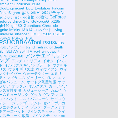
Ambient Occlusion
BGM
BlogEngine.net
EoE
Evolution
Falcom
gas
GBR
GCガチャン
Forza3
gam
GeForce
gcミッション
gc交換
gc強化
geforce driver 275
GeForceGTX285
gh440
gh450
Guardians Chronicle
Ignite Infinity
l＆k14 コンバット
living
universe
nhancer
OMG
PSO2
PSOBB
PSPo2
PSPo2i
PSU
PSUOBBAATool
PSUStatus
PSUアップデート2nd
redring of death
SLI
SLI-AA
so4
TA
vo4
windows 7
アンチエイリアシ
WPF
xbox360
ング
アンチエイリアス
イオタ
イベン
ト
イルミナス3rdアップデート
ヴァルギ
リス
ヴァルギリス凛
ヴィヴィアン
ウィ
ングセイバー
ウォーテクター
エミリ
ア・レプカ
エンジェリックブレス
エン
ゼルパフューム
オウトク茶屋制服
オッ
ソリア
オラタン
オルグダス
ガーディア
ンズ女性制服
カジューシース
カムイ
ゲ
ームミュージック
ゲッカ
ゲンフウ
コ
コ・ハット
コルトバンスーツ
サイコウ
ォンド
ジャッゴ・アムレ
セバ・ボルガ
ソニチクォリティ
ゾンデ
ダークメテオ
チアーズセット
ツインスティック
ツイ
ンスティック 改造
ツインスティックex