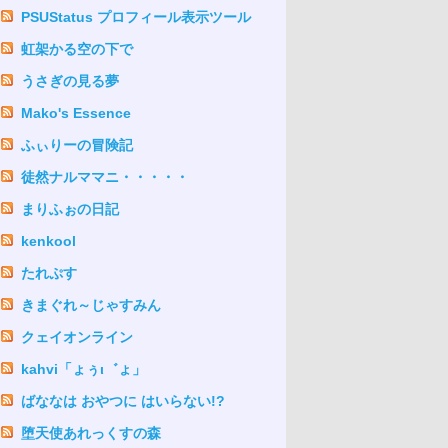
PSUStatus プロフィール表示ツール
虹架かる空の下で
うさぎの見る夢
Mako's Essence
ふぃりーの冒険記
徒然ナルママニ・・・・・
まりふぉの日記
kenkool
たれぷす
きまぐれ～じゃすみん
クェイオンライン
kahvi「ょぅι゛ょ」
ばななは おやつに はいらない!?
堕天使あれっくすの森