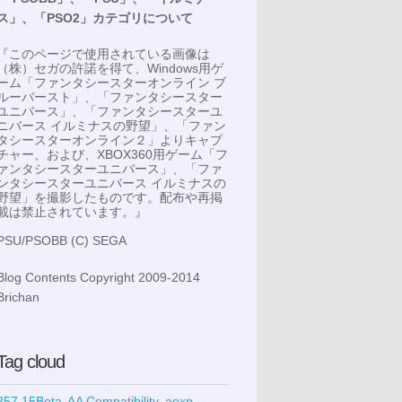
ス」、「PSO2」カテゴリについて
『このページで使用されている画像は
（株）セガの許諾を得て、Windows用ゲ
ーム「ファンタシースターオンライン ブ
ルーバースト」、「ファンタシースター
ユニバース」、「ファンタシースターユ
ニバース イルミナスの野望」、「ファン
タシースターオンライン２」よりキャプ
チャー、および、XBOX360用ゲーム「フ
ァンタシースターユニバース」、「ファ
ンタシースターユニバース イルミナスの
野望」を撮影したものです。配布や再掲
載は禁止されています。』
PSU/PSOBB (C) SEGA
Blog Contents Copyright 2009-2014
Brichan
Tag cloud
257.15Beta
AA Compatibility
aexp