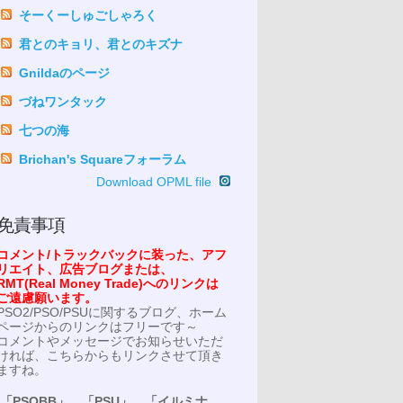
そーくーしゅごしゃろく
君とのキョリ、君とのキズナ
Gnildaのページ
づねワンタック
七つの海
Brichan's Squareフォーラム
Download OPML file
免責事項
コメント/トラックバックに装った、アフ
リエイト、広告ブログまたは、
RMT(Real Money Trade)へのリンクは
ご遠慮願います。
PSO2/PSO/PSUに関するブログ、ホーム
ページからのリンクはフリーです～
コメントやメッセージでお知らせいただ
ければ、こちらからもリンクさせて頂き
ますね。
「PSOBB」、「PSU」、「イルミナ