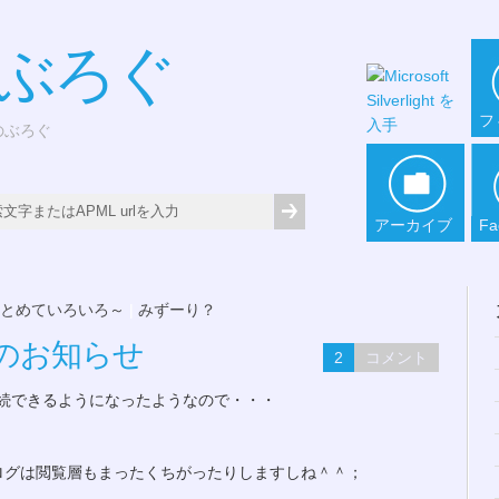
*ぶろぐ
フ
どのぶろぐ
アーカイブ
Fa
まとめていろいろ～
|
みずーり？
のお知らせ
2
コメント
続できるようになったようなので・・・
ログは閲覧層もまったくちがったりしますしね＾＾；