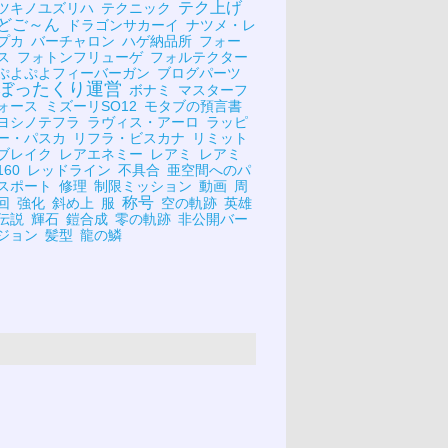
テク上げ
ツキノユズリハ
テクニック
どご～ん
ドラゴンサカーイ
ナツメ・レ
プカ
バーチャロン
ハゲ納品所
フォー
ス
フォトンフリューゲ
フォルテクター
ぷよぷよフィーバーガン
ブログパーツ
ぼったくり運営
ボナミ
マスターフ
ォース
ミズーリSO12
モタブの預言書
ヨシノテフラ
ラヴィス・アーロ
ラッピ
ー・パスカ
リフラ・ビスカナ
リミット
ブレイク
レアエネミー
レアミ
レアミ
160
レッドライン
不具合
亜空間へのパ
スポート
修理
制限ミッション
動画
周
称号
回
強化
斜め上
服
空の軌跡
英雄
伝説
輝石
鎧合成
零の軌跡
非公開バー
ジョン
髪型
龍の鱗