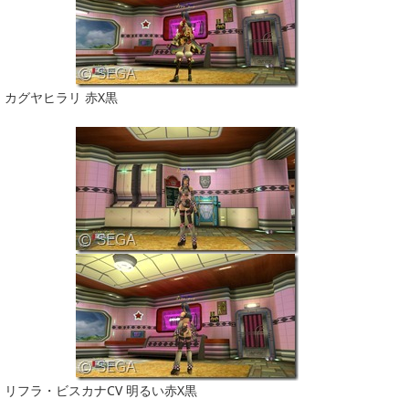
カグヤヒラリ 赤X黒
リフラ・ビスカナCV 明るい赤X黒