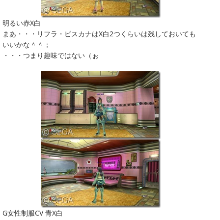
明るい赤X白
まあ・・・リフラ・ビスカナはX白2つくらいは残しておいても
いいかな＾＾；
・・・つまり趣味ではない（ぉ
G女性制服CV 青X白