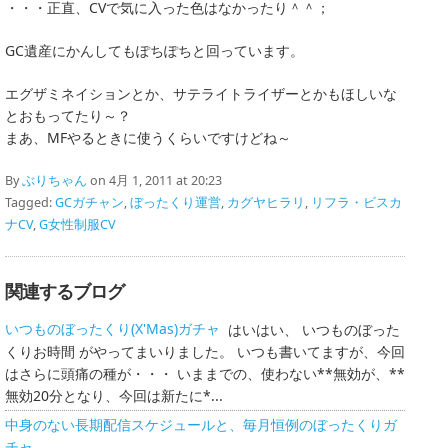
・・・正直、CVで気に入った色はなかったり＾＾；
GC遺産にかんしてもぽちぽちと回っています。
エグザミネイションとか、サテライトライザーとかもほしいな
とおもってたり～？
まあ、MFやるときに使うくらいですけどね～
By
ぶりちゃん
on 4月 1, 2011 at 20:23
Tagged:
GCガチャン
,
ぼったくり運営
,
カグヤヒラリ
,
リフラ・ビスカ
ナCV
,
G女性制服CV
関連するブログ
いつものぼったくり(X'Mas)ガチャ
はいはい、 いつものぼった
くりお時間 がやってまいりました。 いつも書いてますが、今回
はさらに頭痛の種が・・・ いままでの、使わない**無効が、**
無効20分となり、今回は新たに*...
中身のない長期配信スケジュールと、毎月恒例のぼったくりガ
チャ