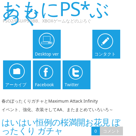
おもにPS*ぶ
ろぐ
PSO2/PSU/PSOBB、XBOXゲームなどのぶろぐ
Desktop ver
コンタクト
アーカイブ
Facebook
Twitter
春のぼったくりガチャとMaximum Attack Infinity
|
イベント、強化、衣装そしてAA、またまとめていろいろ～
はいはい恒例の桜満開お花見 ぼ
ったくり ガチャ
0
コメント