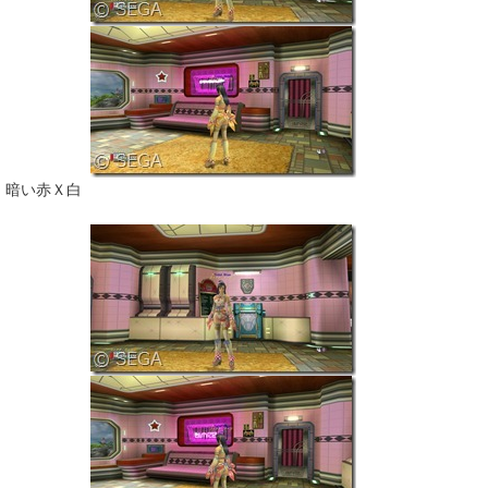
暗い赤Ｘ白