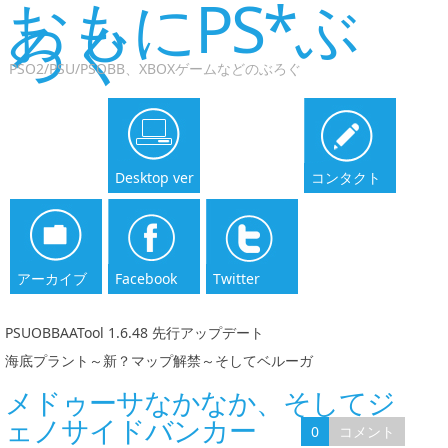
おもにPS*ぶ
ろぐ
PSO2/PSU/PSOBB、XBOXゲームなどのぶろぐ
Desktop ver
コンタクト
アーカイブ
Facebook
Twitter
PSUOBBAATool 1.6.48 先行アップデート
|
海底プラント～新？マップ解禁～そしてベルーガ
メドゥーサなかなか、そしてジ
ェノサイドバンカー
0
コメント