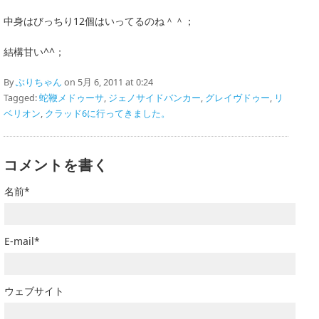
中身はびっちり12個はいってるのね＾＾；
結構甘い^^；
By
ぶりちゃん
on 5月 6, 2011 at 0:24
Tagged:
蛇鞭メドゥーサ
,
ジェノサイドバンカー
,
グレイヴドゥー
,
リ
ベリオン
,
クラッド6に行ってきました。
コメントを書く
名前*
E-mail*
ウェブサイト