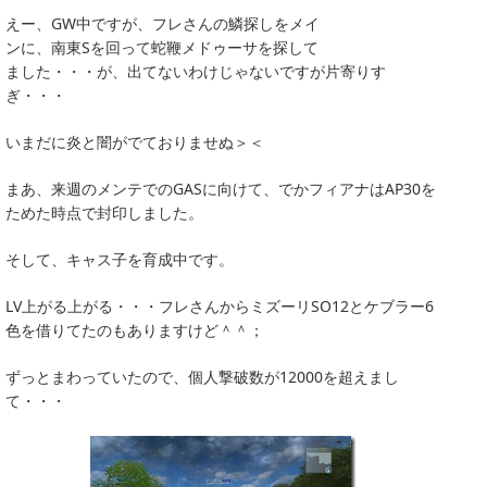
えー、GW中ですが、フレさんの鱗探しをメイ
ンに、南東Sを回って蛇鞭メドゥーサを探して
ました・・・が、出てないわけじゃないですが片寄りす
ぎ・・・
いまだに炎と闇がでておりませぬ＞＜
まあ、来週のメンテでのGASに向けて、でかフィアナはAP30を
ためた時点で封印しました。
そして、キャス子を育成中です。
LV上がる上がる・・・フレさんからミズーリSO12とケブラー6
色を借りてたのもありますけど＾＾；
ずっとまわっていたので、個人撃破数が12000を超えまし
て・・・