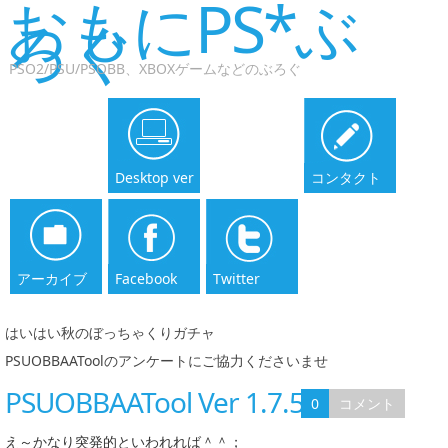
おもにPS*ぶ
ろぐ
PSO2/PSU/PSOBB、XBOXゲームなどのぶろぐ
Desktop ver
コンタクト
アーカイブ
Facebook
Twitter
はいはい秋のぼっちゃくりガチャ
|
PSUOBBAAToolのアンケートにご協力くださいませ
PSUOBBAATool Ver 1.7.51
0
コメント
え～かなり突発的といわれれば＾＾；