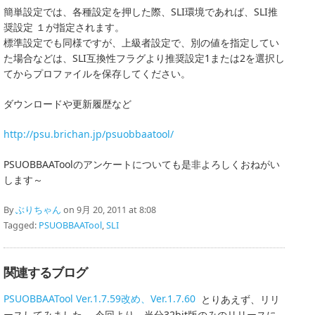
簡単設定では、各種設定を押した際、SLI環境であれば、SLI推
奨設定 １が指定されます。
標準設定でも同様ですが、上級者設定で、別の値を指定してい
た場合などは、SLI互換性フラグより推奨設定1または2を選択し
てからプロファイルを保存してください。
ダウンロードや更新履歴など
http://psu.brichan.jp/psuobbaatool/
PSUOBBAAToolのアンケートについても是非よろしくおねがい
します～
By
ぶりちゃん
on 9月 20, 2011 at 8:08
Tagged:
PSUOBBAATool
,
SLI
関連するブログ
PSUOBBAATool Ver.1.7.59改め、Ver.1.7.60
とりあえず、リリ
ースしてみました。 今回より、当分32bit版のみのリリースに