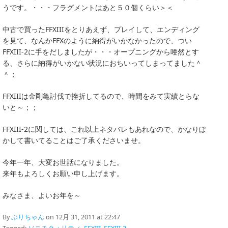
うです。・・・フラグメントはあと５０個くらい＞＜
中古で買ったFFXIIIをとりあえず、プレイして、エンディング
を見て、なんかFFXのように納得がいかなかったので、つい
FFXIII-2に手をだしましたが・・・オープニングから唖然とす
る、さらに納得がいかない状況におちいってしまってました＾
＾；
FFXIIIは金剛亀討伐で挫折してるので、時間をみて実績とらな
いと～；；
FFXIII-2に関しては、これ以上ネタバレもあれなので、かなりぼ
かして書いてることはご了承くださいませ。
今年一年、大変お世話になりました。
来年もよろしくお願い申し上げます。
みなさま、よいお年を～
By
ぶりちゃん
on 12月 31, 2011 at 22:47