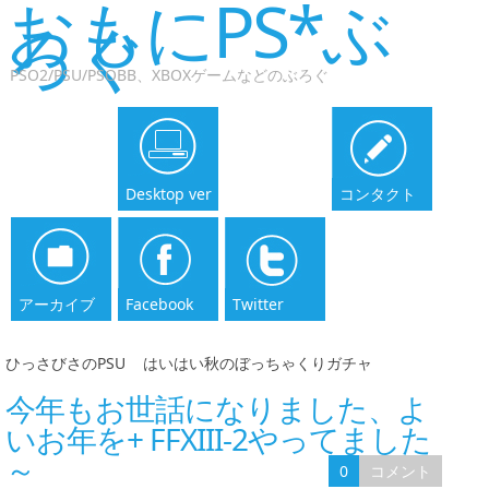
おもにPS*ぶ
ろぐ
PSO2/PSU/PSOBB、XBOXゲームなどのぶろぐ
Desktop ver
コンタクト
アーカイブ
Facebook
Twitter
ひっさびさのPSU
|
はいはい秋のぼっちゃくりガチャ
今年もお世話になりました、よ
いお年を+ FFXIII-2やってました
～
0
コメント