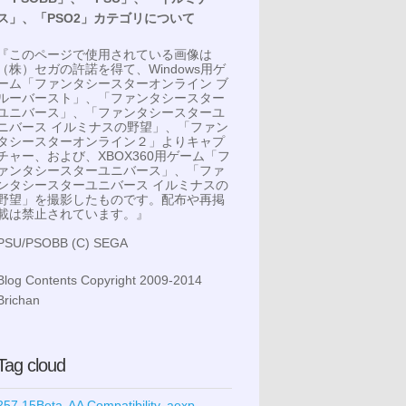
ス」、「PSO2」カテゴリについて
『このページで使用されている画像は
（株）セガの許諾を得て、Windows用ゲ
ーム「ファンタシースターオンライン ブ
ルーバースト」、「ファンタシースター
ユニバース」、「ファンタシースターユ
ニバース イルミナスの野望」、「ファン
タシースターオンライン２」よりキャプ
チャー、および、XBOX360用ゲーム「フ
ァンタシースターユニバース」、「ファ
ンタシースターユニバース イルミナスの
野望」を撮影したものです。配布や再掲
載は禁止されています。』
PSU/PSOBB (C) SEGA
Blog Contents Copyright 2009-2014
Brichan
Tag cloud
257.15Beta
AA Compatibility
aexp