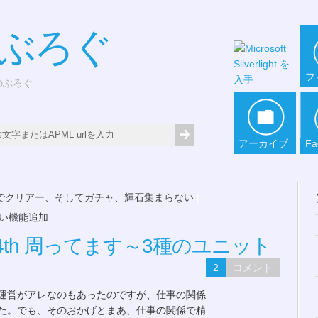
*ぶろぐ
フ
どのぶろぐ
アーカイブ
Fa
Tでクリアー、そしてガチャ、輝石集まらない
|
ない機能追加
nicle 4th 周ってます～3種のユニット
2
コメント
、運営がアレなのもあったのですが、仕事の関係
た。でも、そのおかげとまあ、仕事の関係で精