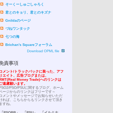
そーくーしゅごしゃろく
君とのキョリ、君とのキズナ
Gnildaのページ
づねワンタック
七つの海
Brichan's Squareフォーラム
Download OPML file
免責事項
コメント/トラックバックに装った、アフ
リエイト、広告ブログまたは、
RMT(Real Money Trade)へのリンクは
ご遠慮願います。
PSO2/PSO/PSUに関するブログ、ホーム
ページからのリンクはフリーです～
コメントやメッセージでお知らせいただ
ければ、こちらからもリンクさせて頂き
ますね。
「PSOBB」、「PSU」、「イルミナ