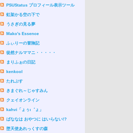
PSUStatus プロフィール表示ツール
虹架かる空の下で
うさぎの見る夢
Mako's Essence
ふぃりーの冒険記
徒然ナルママニ・・・・・
まりふぉの日記
kenkool
たれぷす
きまぐれ～じゃすみん
クェイオンライン
kahvi「ょぅι゛ょ」
ばななは おやつに はいらない!?
堕天使あれっくすの森