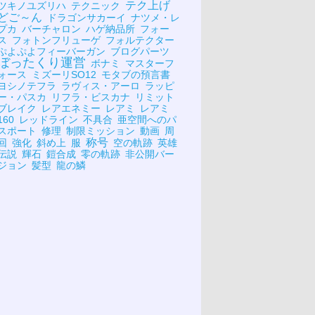
テク上げ
ツキノユズリハ
テクニック
どご～ん
ドラゴンサカーイ
ナツメ・レ
プカ
バーチャロン
ハゲ納品所
フォー
ス
フォトンフリューゲ
フォルテクター
ぷよぷよフィーバーガン
ブログパーツ
ぼったくり運営
ボナミ
マスターフ
ォース
ミズーリSO12
モタブの預言書
ヨシノテフラ
ラヴィス・アーロ
ラッピ
ー・パスカ
リフラ・ビスカナ
リミット
ブレイク
レアエネミー
レアミ
レアミ
160
レッドライン
不具合
亜空間へのパ
スポート
修理
制限ミッション
動画
周
称号
回
強化
斜め上
服
空の軌跡
英雄
伝説
輝石
鎧合成
零の軌跡
非公開バー
ジョン
髪型
龍の鱗