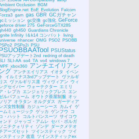
Ambient Occlusion
BGM
BlogEngine.net
EoE
Evolution
Falcom
gas
GBR
GCガチャン
Forza3
gam
GeForce
gcミッション
gc交換
gc強化
geforce driver 275
GeForceGTX285
gh440
gh450
Guardians Chronicle
Ignite Infinity
l＆k14 コンバット
living
universe
nhancer
OMG
PSO2
PSOBB
PSPo2
PSPo2i
PSU
PSUOBBAATool
PSUStatus
PSUアップデート2nd
redring of death
SLI
SLI-AA
so4
TA
vo4
windows 7
アンチエイリアシ
WPF
xbox360
ング
アンチエイリアス
イオタ
イベン
ト
イルミナス3rdアップデート
ヴァルギ
リス
ヴァルギリス凛
ヴィヴィアン
ウィ
ングセイバー
ウォーテクター
エミリ
ア・レプカ
エンジェリックブレス
エン
ゼルパフューム
オウトク茶屋制服
オッ
ソリア
オラタン
オルグダス
ガーディア
ンズ女性制服
カジューシース
カムイ
ゲ
ームミュージック
ゲッカ
ゲンフウ
コ
コ・ハット
コルトバンスーツ
サイコウ
ォンド
ジャッゴ・アムレ
セバ・ボルガ
ソニチクォリティ
ゾンデ
ダークメテオ
チアーズセット
ツインスティック
ツイ
ンスティック 改造
ツインスティックex