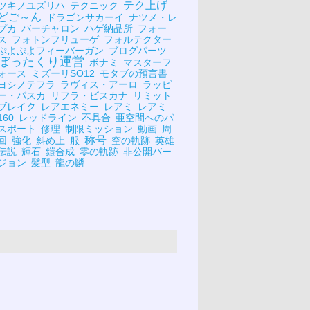
テク上げ
ツキノユズリハ
テクニック
どご～ん
ドラゴンサカーイ
ナツメ・レ
プカ
バーチャロン
ハゲ納品所
フォー
ス
フォトンフリューゲ
フォルテクター
ぷよぷよフィーバーガン
ブログパーツ
ぼったくり運営
ボナミ
マスターフ
ォース
ミズーリSO12
モタブの預言書
ヨシノテフラ
ラヴィス・アーロ
ラッピ
ー・パスカ
リフラ・ビスカナ
リミット
ブレイク
レアエネミー
レアミ
レアミ
160
レッドライン
不具合
亜空間へのパ
スポート
修理
制限ミッション
動画
周
称号
回
強化
斜め上
服
空の軌跡
英雄
伝説
輝石
鎧合成
零の軌跡
非公開バー
ジョン
髪型
龍の鱗