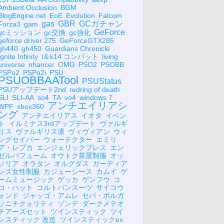
Ambient Occlusion
BGM
BlogEngine.net
EoE
Evolution
Falcom
gas
GBR
GCガチャン
Forza3
gam
GeForce
gcミッション
gc交換
gc強化
geforce driver 275
GeForceGTX285
gh440
gh450
Guardians Chronicle
Ignite Infinity
l＆k14 コンバット
living
universe
nhancer
OMG
PSO2
PSOBB
PSPo2
PSPo2i
PSU
PSUOBBAATool
PSUStatus
PSUアップデート2nd
redring of death
SLI
SLI-AA
so4
TA
vo4
windows 7
アンチエイリアシ
WPF
xbox360
ング
アンチエイリアス
イオタ
イベン
ト
イルミナス3rdアップデート
ヴァルギ
リス
ヴァルギリス凛
ヴィヴィアン
ウィ
ングセイバー
ウォーテクター
エミリ
ア・レプカ
エンジェリックブレス
エン
ゼルパフューム
オウトク茶屋制服
オッ
ソリア
オラタン
オルグダス
ガーディア
ンズ女性制服
カジューシース
カムイ
ゲ
ームミュージック
ゲッカ
ゲンフウ
コ
コ・ハット
コルトバンスーツ
サイコウ
ォンド
ジャッゴ・アムレ
セバ・ボルガ
ソニチクォリティ
ゾンデ
ダークメテオ
チアーズセット
ツインスティック
ツイ
ンスティック 改造
ツインスティックex