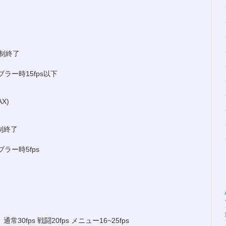
強制終了
 ブラー時15fps以下
AX)
強制終了
 ブラー時5fps
0fps 戦闘20fps メニュー16~25fps