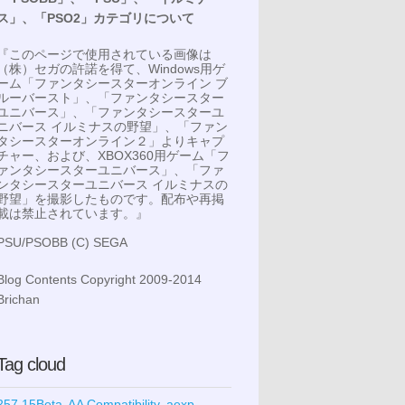
ス」、「PSO2」カテゴリについて
『このページで使用されている画像は
（株）セガの許諾を得て、Windows用ゲ
ーム「ファンタシースターオンライン ブ
ルーバースト」、「ファンタシースター
ユニバース」、「ファンタシースターユ
ニバース イルミナスの野望」、「ファン
タシースターオンライン２」よりキャプ
チャー、および、XBOX360用ゲーム「フ
ァンタシースターユニバース」、「ファ
ンタシースターユニバース イルミナスの
野望」を撮影したものです。配布や再掲
載は禁止されています。』
PSU/PSOBB (C) SEGA
Blog Contents Copyright 2009-2014
Brichan
Tag cloud
257.15Beta
AA Compatibility
aexp