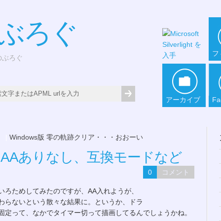
*ぶろぐ
フ
どのぶろぐ
アーカイブ
Fa
。
|
Windows版 零の軌跡クリア・・・おおーい
軌跡 AAありなし、互換モードなど
0
コメント
いろためしてみたのですが、AA入れようが、
わらないという散々な結果に。というか、ドラ
固定って、なかでタイマー切って描画してるんでしょうかね。