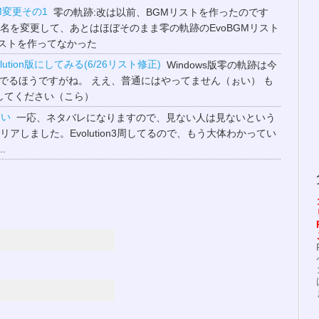
GM変更その1
零の軌跡:改は以前、BGMリストを作ったのです
名を変更して、あとはほぼそのまま零の軌跡のEvoBGMリスト
ストを作ってなかった
lution版にしてみる(6/26リスト修正)
Windows版零の軌跡は今
でるほうですがね。 ええ、普通にはやってません（ぉい） も
勘弁してください（こら）
ーい
一応、ネタバレになりますので、見ない人は見ないという
アしました。Evolution3周してるので、もう大体わかってい
.