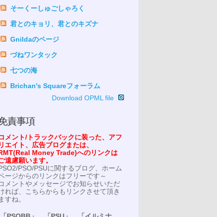
そーくーしゅごしゃろく
君とのキョリ、君とのキズナ
Gnildaのページ
づねワンタック
七つの海
Brichan's Squareフォーラム
Download OPML file
免責事項
コメント/トラックバックに装った、アフ
リエイト、広告ブログまたは、
RMT(Real Money Trade)へのリンクは
ご遠慮願います。
PSO2/PSO/PSUに関するブログ、ホーム
ページからのリンクはフリーです～
コメントやメッセージでお知らせいただ
ければ、こちらからもリンクさせて頂き
ますね。
「PSOBB」、「PSU」、「イルミナ