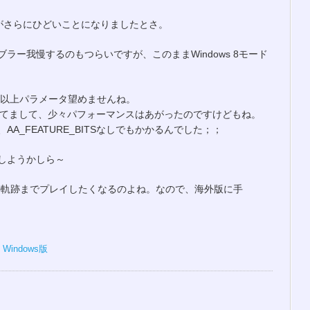
ューがさらにひどいことになりましたとさ。
ラー我慢するのもつらいですが、このままWindows 8モード
れ以上パラメータ望めませんね。
も変更してまして、少々パフォーマンスはあがったのですけどもね。
A_FEATURE_BITSなしでもかかるんでした；；
しようかしら～
の軌跡までプレイしたくなるのよね。なので、海外版に手
,
Windows版