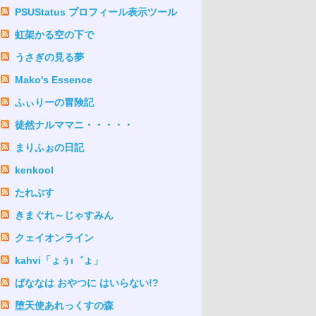
PSUStatus プロフィール表示ツール
虹架かる空の下で
うさぎの見る夢
Mako's Essence
ふぃりーの冒険記
徒然ナルママニ・・・・・
まりふぉの日記
kenkool
たれぷす
きまぐれ～じゃすみん
クェイオンライン
kahvi「ょぅι゛ょ」
ばななは おやつに はいらない!?
堕天使あれっくすの森