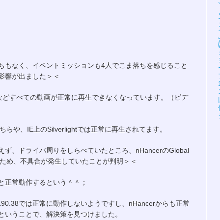
落ちもなく、イベントミッションも4人でこま落ちを感じること
影響が出ました＞＜
でWMVやAVIなどすべての動画が正常に再生できなくなっています。（ビデ
、こちらや、IE上のSilverlightでは正常に再生されてます。
、ドライバ周りをしらべていたところ、nHancerのGlobal
設定したため、不具合が発生していたことが判明＞＜
と正常動作するという＾＾；
190.38では正常に動作しないようですし、nHancerからも正常
ということで、解決策を見つけました。