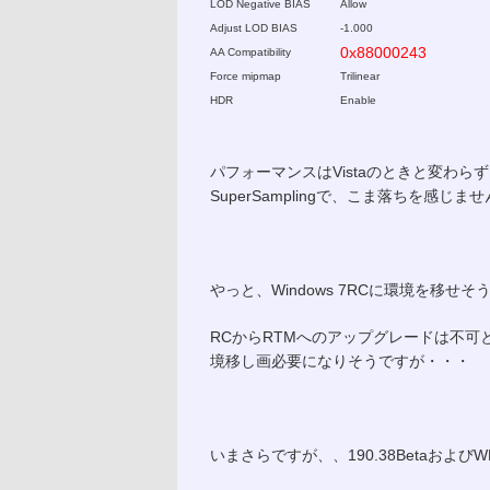
LOD Negative BIAS
Allow
Adjust LOD BIAS
-1.000
0x88000243
AA Compatibility
Force mipmap
Trilinear
HDR
Enable
パフォーマンスはVistaのときと変わらず、GeFor
SuperSamplingで、こま落ちを感じま
やっと、Windows 7RCに環境を移せそ
RCからRTMへのアップグレードは不可というこ
境移し画必要になりそうですが・・・
いまさらですが、、190.38Betaおよび