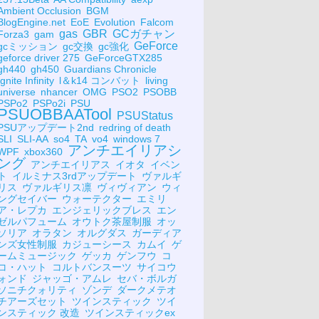
Ambient Occlusion
BGM
BlogEngine.net
EoE
Evolution
Falcom
gas
GBR
GCガチャン
Forza3
gam
GeForce
gcミッション
gc交換
gc強化
geforce driver 275
GeForceGTX285
gh440
gh450
Guardians Chronicle
Ignite Infinity
l＆k14 コンバット
living
universe
nhancer
OMG
PSO2
PSOBB
PSPo2
PSPo2i
PSU
PSUOBBAATool
PSUStatus
PSUアップデート2nd
redring of death
SLI
SLI-AA
so4
TA
vo4
windows 7
アンチエイリアシ
WPF
xbox360
ング
アンチエイリアス
イオタ
イベン
ト
イルミナス3rdアップデート
ヴァルギ
リス
ヴァルギリス凛
ヴィヴィアン
ウィ
ングセイバー
ウォーテクター
エミリ
ア・レプカ
エンジェリックブレス
エン
ゼルパフューム
オウトク茶屋制服
オッ
ソリア
オラタン
オルグダス
ガーディア
ンズ女性制服
カジューシース
カムイ
ゲ
ームミュージック
ゲッカ
ゲンフウ
コ
コ・ハット
コルトバンスーツ
サイコウ
ォンド
ジャッゴ・アムレ
セバ・ボルガ
ソニチクォリティ
ゾンデ
ダークメテオ
チアーズセット
ツインスティック
ツイ
ンスティック 改造
ツインスティックex