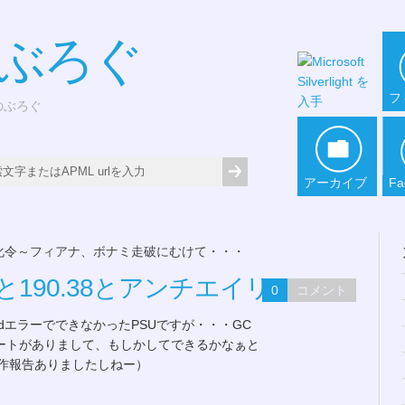
*ぶろぐ
フ
どのぶろぐ
アーカイブ
Fa
化令～フィアナ、ボナミ走破にむけて・・・
 RCと190.38とアンチエイリアス
0
コメント
me GuardエラーでできなかったPSUですが・・・GC
プデートがありまして、もしかしてできるかなぁと
作報告ありましたしねー）