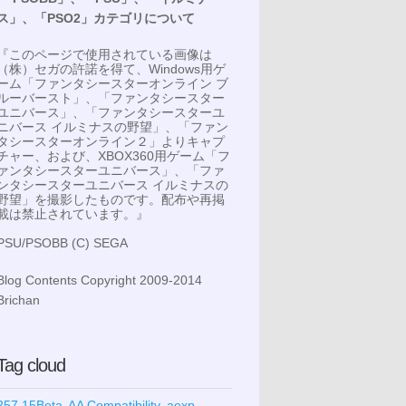
ス」、「PSO2」カテゴリについて
『このページで使用されている画像は
（株）セガの許諾を得て、Windows用ゲ
ーム「ファンタシースターオンライン ブ
ルーバースト」、「ファンタシースター
ユニバース」、「ファンタシースターユ
ニバース イルミナスの野望」、「ファン
タシースターオンライン２」よりキャプ
チャー、および、XBOX360用ゲーム「フ
ァンタシースターユニバース」、「ファ
ンタシースターユニバース イルミナスの
野望」を撮影したものです。配布や再掲
載は禁止されています。』
PSU/PSOBB (C) SEGA
Blog Contents Copyright 2009-2014
Brichan
Tag cloud
257.15Beta
AA Compatibility
aexp