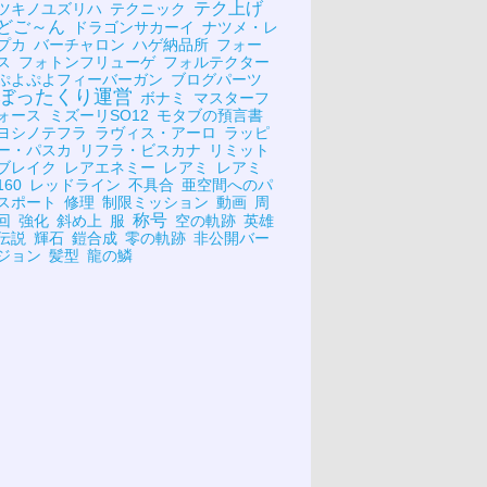
テク上げ
ツキノユズリハ
テクニック
どご～ん
ドラゴンサカーイ
ナツメ・レ
プカ
バーチャロン
ハゲ納品所
フォー
ス
フォトンフリューゲ
フォルテクター
ぷよぷよフィーバーガン
ブログパーツ
ぼったくり運営
ボナミ
マスターフ
ォース
ミズーリSO12
モタブの預言書
ヨシノテフラ
ラヴィス・アーロ
ラッピ
ー・パスカ
リフラ・ビスカナ
リミット
ブレイク
レアエネミー
レアミ
レアミ
160
レッドライン
不具合
亜空間へのパ
スポート
修理
制限ミッション
動画
周
称号
回
強化
斜め上
服
空の軌跡
英雄
伝説
輝石
鎧合成
零の軌跡
非公開バー
ジョン
髪型
龍の鱗