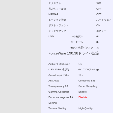
テクスチャ
通常
異方性フィルタ
OFF
MIPMAP
OFF
モーション計算
ハードウェア
ポストエフェクト
ON
シャドウマップ
エネミー
LOD
ハイモデル
64
ローモデル
32
モデル表示バッファ
32
ForceWare 190.38ドライバ設定
Ambient Occlusion
ON
(185.20Beta以降)
0x10200(Testing)
Anisotoropic Filter
16x
Anti Alias
Combined 8xS
Transparency AA
Super Sampling
Gamma Collection
Enable
Enhance in-game AA
Disable
Setting
Texture filterling
High Quality