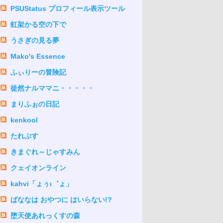
PSUStatus プロフィール表示ツール
虹架かる空の下で
うさぎの見る夢
Mako's Essence
ふぃりーの冒険記
徒然ナルママニ・・・・・
まりふぉの日記
kenkool
たれぷす
きまぐれ～じゃすみん
クェイオンライン
kahvi「ょぅι゛ょ」
ばななは おやつに はいらない!?
堕天使あれっくすの森