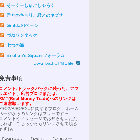
そーくーしゅごしゃろく
君とのキョリ、君とのキズナ
Gnildaのページ
づねワンタック
七つの海
Brichan's Squareフォーラム
Download OPML file
免責事項
コメント/トラックバックに装った、アフ
リエイト、広告ブログまたは、
RMT(Real Money Trade)へのリンクは
ご遠慮願います。
PSO2/PSO/PSUに関するブログ、ホーム
ページからのリンクはフリーです～
コメントやメッセージでお知らせいただ
ければ、こちらからもリンクさせて頂き
ますね。
「PSOBB」、「PSU」、「イルミナ