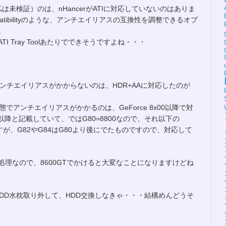
は未検証）のは、nHancerがATIに対応していないのはありま
atibilityのような、アンチエイリアスの互換性を調整できるオプ
。
 Tray Toolあたりでできそうですよね・・・
でアンチエイリアスがかからないのは、HDR+AAに対応したのが
でアンチエイリアスがかかるのは、GeForce 8x00以降で対
降と記載していて、ではG80=8800なので、それ以下の
すが、G82やG84はG80より後にでたものですので、対応して
理なので、8600GTでかけると大変なことになりますけどね
・・HDD水枕取り外して、HDD交換しなきゃ・・・結構めんどうそ