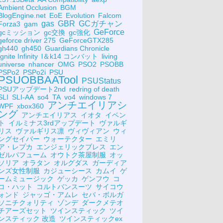
Ambient Occlusion
BGM
BlogEngine.net
EoE
Evolution
Falcom
gas
GBR
GCガチャン
Forza3
gam
GeForce
gcミッション
gc交換
gc強化
geforce driver 275
GeForceGTX285
gh440
gh450
Guardians Chronicle
Ignite Infinity
l＆k14 コンバット
living
universe
nhancer
OMG
PSO2
PSOBB
PSPo2
PSPo2i
PSU
PSUOBBAATool
PSUStatus
PSUアップデート2nd
redring of death
SLI
SLI-AA
so4
TA
vo4
windows 7
アンチエイリアシ
WPF
xbox360
ング
アンチエイリアス
イオタ
イベン
ト
イルミナス3rdアップデート
ヴァルギ
リス
ヴァルギリス凛
ヴィヴィアン
ウィ
ングセイバー
ウォーテクター
エミリ
ア・レプカ
エンジェリックブレス
エン
ゼルパフューム
オウトク茶屋制服
オッ
ソリア
オラタン
オルグダス
ガーディア
ンズ女性制服
カジューシース
カムイ
ゲ
ームミュージック
ゲッカ
ゲンフウ
コ
コ・ハット
コルトバンスーツ
サイコウ
ォンド
ジャッゴ・アムレ
セバ・ボルガ
ソニチクォリティ
ゾンデ
ダークメテオ
チアーズセット
ツインスティック
ツイ
ンスティック 改造
ツインスティックex