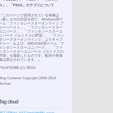
ス」、「PSO2」カテゴリについて
『このページで使用されている画像は
（株）セガの許諾を得て、Windows用ゲ
ーム「ファンタシースターオンライン ブ
ルーバースト」、「ファンタシースター
ユニバース」、「ファンタシースターユ
ニバース イルミナスの野望」、「ファン
タシースターオンライン２」よりキャプ
チャー、および、XBOX360用ゲーム「フ
ァンタシースターユニバース」、「ファ
ンタシースターユニバース イルミナスの
野望」を撮影したものです。配布や再掲
載は禁止されています。』
PSU/PSOBB (C) SEGA
Blog Contents Copyright 2009-2014
Brichan
Tag cloud
257.15Beta
AA Compatibility
aexp