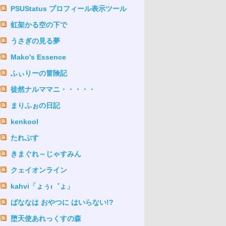
PSUStatus プロフィール表示ツール
虹架かる空の下で
うさぎの見る夢
Mako's Essence
ふぃりーの冒険記
徒然ナルママニ・・・・・
まりふぉの日記
kenkool
たれぷす
きまぐれ～じゃすみん
クェイオンライン
kahvi「ょぅι゛ょ」
ばななは おやつに はいらない!?
堕天使あれっくすの森