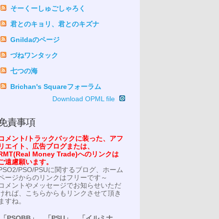
そーくーしゅごしゃろく
君とのキョリ、君とのキズナ
Gnildaのページ
づねワンタック
七つの海
Brichan's Squareフォーラム
Download OPML file
免責事項
コメント/トラックバックに装った、アフ
リエイト、広告ブログまたは、
RMT(Real Money Trade)へのリンクは
ご遠慮願います。
PSO2/PSO/PSUに関するブログ、ホーム
ページからのリンクはフリーです～
コメントやメッセージでお知らせいただ
ければ、こちらからもリンクさせて頂き
ますね。
「PSOBB」、「PSU」、「イルミナ