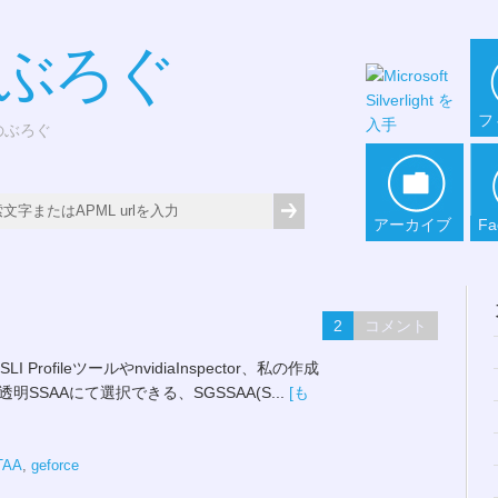
*ぶろぐ
フ
どのぶろぐ
アーカイブ
Fa
2
コメント
ofileツールやnvidiaInspector、私の作成
透明SSAAにて選択できる、SGSSAA(S...
[も
TAA
,
geforce