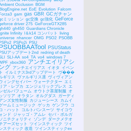
Ambient Occlusion
BGM
BlogEngine.net
EoE
Evolution
Falcom
gas
GBR
GCガチャン
Forza3
gam
GeForce
gcミッション
gc交換
gc強化
geforce driver 275
GeForceGTX285
gh440
gh450
Guardians Chronicle
Ignite Infinity
l＆k14 コンバット
living
universe
nhancer
OMG
PSO2
PSOBB
PSPo2
PSPo2i
PSU
PSUOBBAATool
PSUStatus
PSUアップデート2nd
redring of death
SLI
SLI-AA
so4
TA
vo4
windows 7
アンチエイリアシ
WPF
xbox360
ング
アンチエイリアス
イオタ
イベン
ト
イルミナス3rdアップデート
ヴ���
ルギリス
ヴァルギリス凛
ヴィヴィアン
ウィングセイバー
ウォーテクター
エミ
リア・レプカ
エンジェリックブレス
エ
ンゼルパフューム
オウトク茶屋制服
オ
ッソリア
オラタン
オルグダス
ガーディ
アンズ女性制服
カジューシース
カムイ
ゲームミュージック
ゲッカ
ゲンフウ
コ
コ・ハット
コルトバンスーツ
サイコウ
ォンド
ジャッゴ・アムレ
セバ・ボルガ
ソニチクォリティ
ゾンデ
ダークメテオ
チアーズセット
ツインスティック
ツイ
ンスティック 改造
ツインスティックex