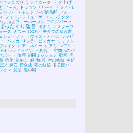
テク上げ
ツキノユズリハ
テクニック
どご～ん
ドラゴンサカーイ
ナツメ・レ
プカ
バーチャロン
ハゲ納品所
フォー
ス
フォトンフリューゲ
フォルテクター
ぷよぷよフィーバーガン
ブログパーツ
ぼったくり運営
ボナミ
マスターフ
ォース
ミズーリSO12
モタブの預言書
ヨシノテフラ
ラヴィス・アーロ
ラッピ
ー・パスカ
リフラ・ビスカナ
リミット
ブレイク
レアエネミー
レアミ
レアミ
160
レッドライン
不具合
亜空間へのパ
スポート
修理
制限ミッション
動画
周
称号
回
強化
斜め上
服
空の軌跡
英雄
伝説
輝石
鎧合成
零の軌跡
非公開バー
ジョン
髪型
龍の鱗