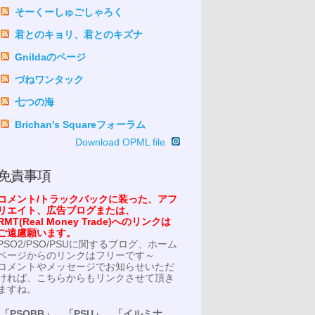
そーくーしゅごしゃろく
君とのキョリ、君とのキズナ
Gnildaのページ
づねワンタック
七つの海
Brichan's Squareフォーラム
Download OPML file
免責事項
コメント/トラックバックに装った、アフ
リエイト、広告ブログまたは、
RMT(Real Money Trade)へのリンクは
ご遠慮願います。
PSO2/PSO/PSUに関するブログ、ホーム
ページからのリンクはフリーです～
コメントやメッセージでお知らせいただ
ければ、こちらからもリンクさせて頂き
ますね。
「PSOBB」、「PSU」、「イルミナ