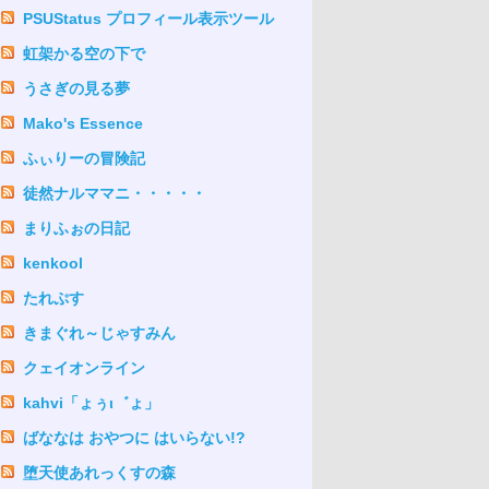
PSUStatus プロフィール表示ツール
虹架かる空の下で
うさぎの見る夢
Mako's Essence
ふぃりーの冒険記
徒然ナルママニ・・・・・
まりふぉの日記
kenkool
たれぷす
きまぐれ～じゃすみん
クェイオンライン
kahvi「ょぅι゛ょ」
ばななは おやつに はいらない!?
堕天使あれっくすの森