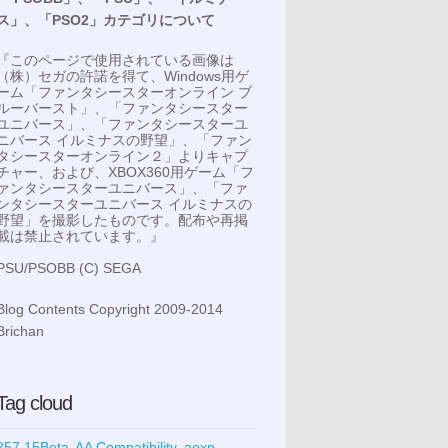
ス」、「PSO2」カテゴリについて
『このページで使用されている画像は
（株）セガの許諾を得て、Windows用ゲ
ーム「ファンタシースターオンライン ブ
ルーバースト」、「ファンタシースター
ユニバース」、「ファンタシースターユ
ニバース イルミナスの野望」、「ファン
タシースターオンライン２」よりキャプ
チャー、および、XBOX360用ゲーム「フ
ァンタシースターユニバース」、「ファ
ンタシースターユニバース イルミナスの
野望」を撮影したものです。配布や再掲
載は禁止されています。』
PSU/PSOBB (C) SEGA
Blog Contents Copyright 2009-2014
Brichan
Tag cloud
257.15Beta
AA Compatibility
aexp