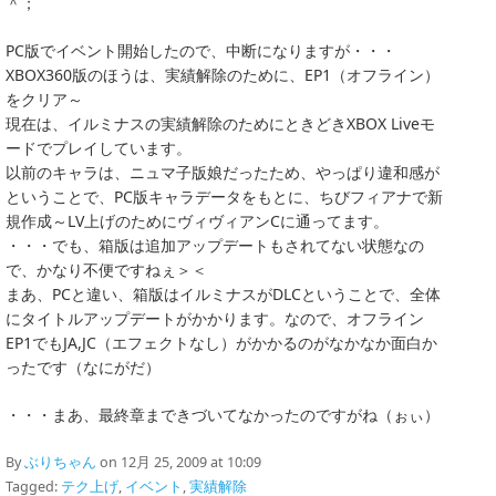
＾；
PC版でイベント開始したので、中断になりますが・・・
XBOX360版のほうは、実績解除のために、EP1（オフライン）
をクリア～
現在は、イルミナスの実績解除のためにときどきXBOX Liveモ
ードでプレイしています。
以前のキャラは、ニュマ子版娘だったため、やっぱり違和感が
ということで、PC版キャラデータをもとに、ちびフィアナで新
規作成～LV上げのためにヴィヴィアンCに通ってます。
・・・でも、箱版は追加アップデートもされてない状態なの
で、かなり不便ですねぇ＞＜
まあ、PCと違い、箱版はイルミナスがDLCということで、全体
にタイトルアップデートがかかります。なので、オフライン
EP1でもJA,JC（エフェクトなし）がかかるのがなかなか面白か
ったです（なにがだ）
・・・まあ、最終章まできづいてなかったのですがね（ぉぃ）
By
ぶりちゃん
on 12月 25, 2009 at 10:09
Tagged:
テク上げ
,
イベント
,
実績解除