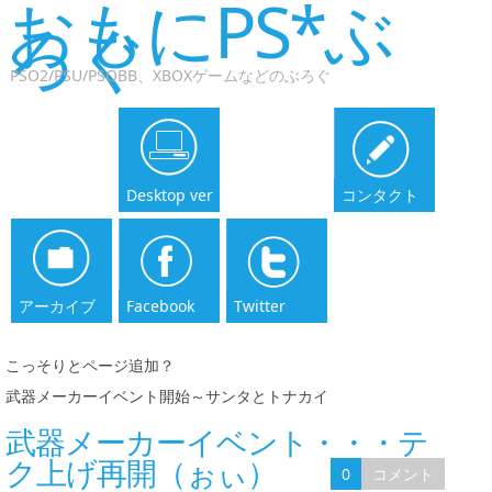
おもにPS*ぶ
ろぐ
PSO2/PSU/PSOBB、XBOXゲームなどのぶろぐ
Desktop ver
コンタクト
アーカイブ
Facebook
Twitter
こっそりとページ追加？
|
武器メーカーイベント開始～サンタとトナカイ
武器メーカーイベント・・・テ
ク上げ再開（ぉぃ）
0
コメント