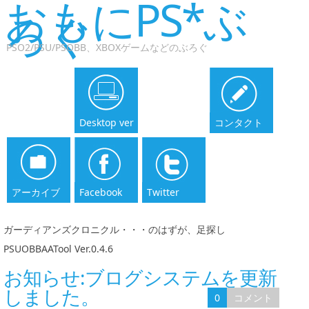
おもにPS*ぶ
ろぐ
PSO2/PSU/PSOBB、XBOXゲームなどのぶろぐ
Desktop ver
コンタクト
アーカイブ
Facebook
Twitter
ガーディアンズクロニクル・・・のはずが、足探し
|
PSUOBBAATool Ver.0.4.6
お知らせ:ブログシステムを更新
しました。
0
コメント