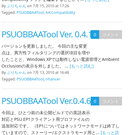
By
ぶりちゃん
on 7月 15, 2010 at 17:26
Tagged:
PSUOBBAATool
,
AA Compatibility
PSUOBBAATool Ver. 0.4.10
0
コメント
バージョンを更新しました。 今回の主な変更
点は、異方性フィルタリングの選択項目を増や
したことと、Windows XPでは動作しない電源管理とAmbient
Occlusionの表示を外しました。 ...
[もっと読む]
By
ぶりちゃん
on 7月 13, 2010 at 16:48
Tagged:
PSUOBBAATool
,
nhancer
PSUOBBAATool Ver.0.4.6
0
コメント
今回は、ひとつ前の未公開ビルドでの英語表示
対応とPSU EP1クライアント用プロファイルの
追加対応です。 （EP1についてはネットワークモードは終了し
ていますので、ストーリー/エクストラモード用と...
[もっと読