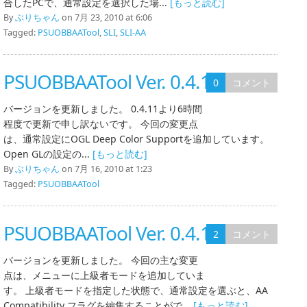
合したPCで、通常設定を選択した場...
[もっと読む]
By
ぶりちゃん
on 7月 23, 2010 at 6:06
Tagged:
PSUOBBAATool
,
SLI
,
SLI-AA
PSUOBBAATool Ver. 0.4.12
0
コメント
バージョンを更新しました。 0.4.11より6時間
程度で更新で申し訳ないです。 今回の変更点
は、通常設定にOGL Deep Color Supportを追加しています。
Open GLの設定の...
[もっと読む]
By
ぶりちゃん
on 7月 16, 2010 at 1:23
Tagged:
PSUOBBAATool
PSUOBBAATool Ver. 0.4.11
2
コメント
バージョンを更新しました。 今回の主な変更
点は、メニューに上級者モードを追加していま
す。 上級者モードを指定した状態で、通常設定を選ぶと、AA
Compatibility フラグを編集することがで...
[もっと読む]