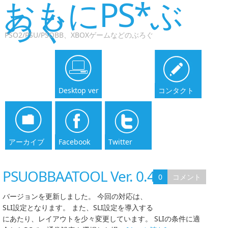
おもにPS*ぶ
ろぐ
PSO2/PSU/PSOBB、XBOXゲームなどのぶろぐ
Desktop ver
コンタクト
アーカイブ
Facebook
Twitter
PSUOBBAATOOL Ver. 0.4.17
0
コメント
バージョンを更新しました。 今回の対応は、
SLI設定となります。 また、SLI設定を導入する
にあたり、レイアウトを少々変更しています。 SLIの条件に適