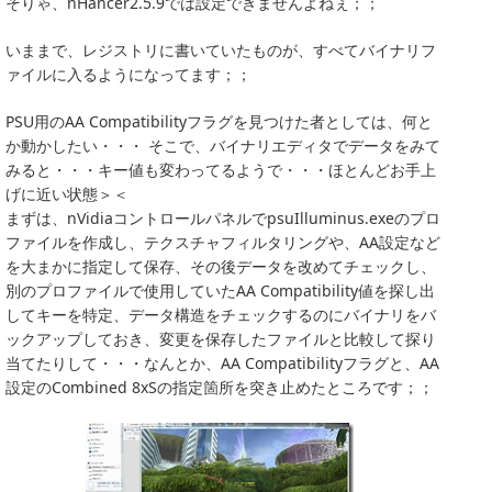
そりゃ、nHancer2.5.9では設定できませんよねぇ；；
いままで、レジストリに書いていたものが、すべてバイナリフ
ァイルに入るようになってます；；
PSU用のAA Compatibilityフラグを見つけた者としては、何と
か動かしたい・・・ そこで、バイナリエディタでデータをみて
みると・・・キー値も変わってるようで・・・ほとんどお手上
げに近い状態＞＜
まずは、nVidiaコントロールパネルでpsuIlluminus.exeのプロ
ファイルを作成し、テクスチャフィルタリングや、AA設定など
を大まかに指定して保存、その後データを改めてチェックし、
別のプロファイルで使用していたAA Compatibility値を探し出
してキーを特定、データ構造をチェックするのにバイナリをバ
ックアップしておき、変更を保存したファイルと比較して探り
当てたりして・・・なんとか、AA Compatibilityフラグと、AA
設定のCombined 8xSの指定箇所を突き止めたところです；；