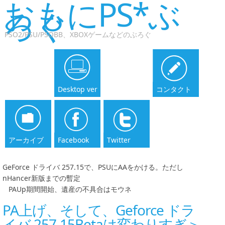
おもにPS*ぶ
ろぐ
PSO2/PSU/PSOBB、XBOXゲームなどのぶろぐ
Desktop ver
コンタクト
アーカイブ
Facebook
Twitter
GeForce ドライバ 257.15で、PSUにAAをかける。ただし
nHancer新版までの暫定
|
PAUp期間開始、遺産の不具合はモウネ
PA上げ、そして、Geforce ドラ
イバ 257.15Betaは変わりすぎ＞