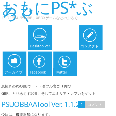
おもにPS*ぶ
ろぐ
PSO2/PSU/PSOBB、XBOXゲームなどのぶろぐ
Desktop ver
コンタクト
アーカイブ
Facebook
Twitter
息抜きのPSOBBで・・・ダブル岩ゴリ再び
|
GBR、とりあえず50%、そしてエミリア・レプカをゲット
PSUOBBAATool Ver. 1.1.29
2
コメント
今回は、機能追加になります。