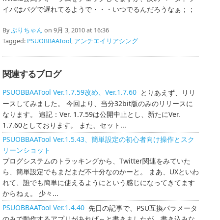
イバはバグで遅れてるようで・・・いつでるんだろうなぁ；；
By
ぶりちゃん
on 9月 3, 2010 at 16:36
Tagged:
PSUOBBAATool
,
アンチエイリアシング
関連するブログ
PSUOBBAATool Ver.1.7.59改め、Ver.1.7.60
とりあえず、リリ
ースしてみました。 今回より、当分32bit版のみのリリースに
なります。 追記：Ver. 1.7.59は公開中止とし、新たにVer.
1.7.60としております。 また、セット...
PSUOBBAATool Ver.1.5.43、簡単設定の初心者向け操作とスク
リーンショット
ブログシステムのトラッキングから、Twitter関連をみていた
ら、簡単設定でもまだまだ不十分なのかーと。 まあ、UXといわ
れて、誰でも簡単に使えるようにという感じになってきてます
からねぇ。 少々...
PSUOBBAATool Ver.1.4.40
先日の記事で、PSU互換パラメータ
のみで動作するアプリがあれば～と書きましたが、書き込みな