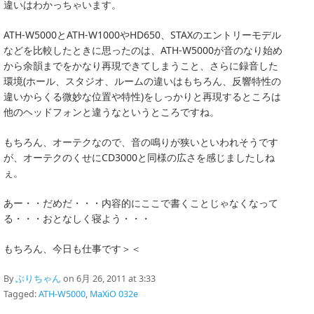
違いはわかっちゃいます。
ATH-W5000とATH-W1000やHD650、STAXのエントリーモデル
などを比較したときに思ったのは、ATH-W5000が音のなり始め
から余韻までをかなり再現できてしまうこと、さらに録音した
環境(ホール、スタジオ、ルームの違いはもちろん、反響特性の
違いからくる微妙な位置や特性)をしっかりと再現するところは
他のヘッドフォンと違うなというところですね。
もちろん、オーテクなので、音の鳴りが狭いといわれそうです
が、オーテクのくせにCD3000と同様の広さを感じましたしね
ぇ。
あー・・だめだ・・・内容的にここで書くことじゃなくなって
る・・・おとなしく寝よう・・・
もちろん、今日も仕事です＞＜
By
ぶりちゃん
on 6月 26, 2011 at 3:33
Tagged:
ATH-W5000
,
MaXiO 032e