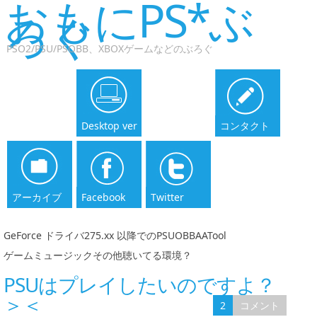
おもにPS*ぶ
ろぐ
PSO2/PSU/PSOBB、XBOXゲームなどのぶろぐ
Desktop ver
コンタクト
アーカイブ
Facebook
Twitter
GeForce ドライバ275.xx 以降でのPSUOBBAATool
|
ゲームミュージックその他聴いてる環境？
PSUはプレイしたいのですよ？
＞＜
2
コメント