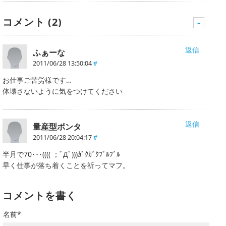
コメント (2)
-
返信
ふぁーな
2011/06/28 13:50:04
#
お仕事ご苦労様です…
体壊さないように気をつけてください
返信
量産型ボンタ
2011/06/28 20:04:17
#
半月で70･･･(((( ；ﾟДﾟ)))ｶﾞｸｶﾞｸﾌﾞﾙﾌﾞﾙ
早く仕事が落ち着くことを祈ってマフ。
コメントを書く
名前*